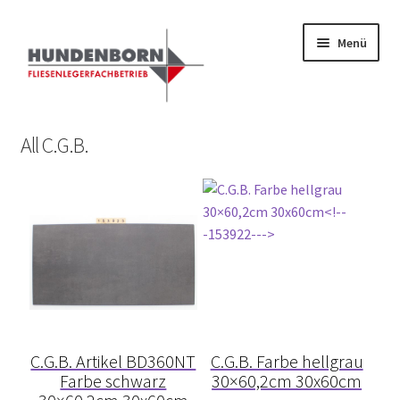
Menü
Start
All C.G.B.
Alte Fliesen, Vintage Fliesen, Reservefliesen,
Austauschfliesen, Retrofliesen, Historische Fliesen Ankauf
und Verkauf
Anfrage senden
Fliesenkatalog
C.G.B. Artikel BD360NT
C.G.B. Farbe hellgrau
fundatek – Datenschutzhinweise
Farbe schwarz
30×60,2cm 30x60cm