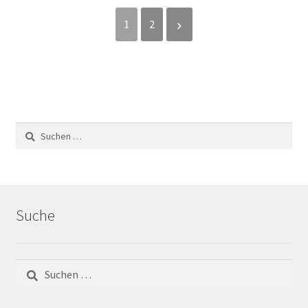
Kaliber
1
2
Kalibrierte / Rektifizierte Fliesen
Kiesbett
Klinkerfugen
Korrigierzeit
Kreuzfuge
Suche
Mosaik
Naturstein