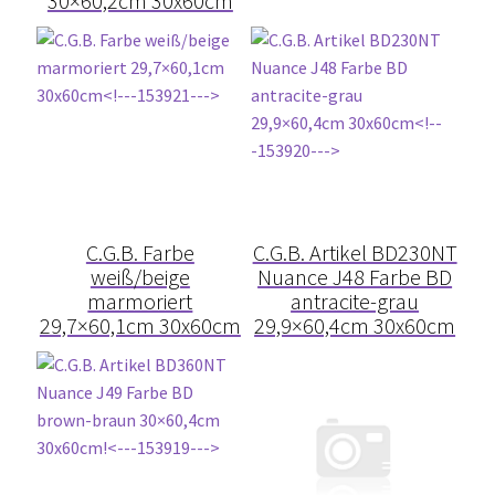
30×60,2cm 30x60cm
Impressum
Kontakt
Lexikon
Abdichtung von Innenräumen – DIN 18534
C.G.B. Farbe
C.G.B. Artikel BD230NT
Abriebgruppe
weiß/beige
Nuance J48 Farbe BD
marmoriert
antracite-grau
Abschlussprofile
29,7×60,1cm 30x60cm
29,9×60,4cm 30x60cm
Ardex
Ausblühungen / Verfärbungen
Ausgleichsmassen / Spachtelmassen