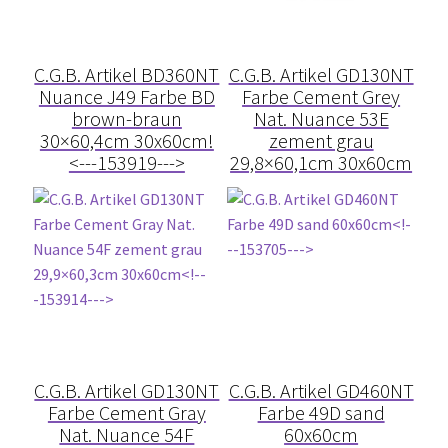
Barrierefrei
C.G.B. Artikel BD360NT
C.G.B. Artikel GD130NT
Nuance J49 Farbe BD
Farbe Cement Grey
Bewegungsfugen / Dehnungsfuge
brown-braun
Nat. Nuance 53E
30×60,4cm 30x60cm!
zement grau
Bodenheizung / Flächenheizung
<---153919--->
29,8×60,1cm 30x60cm
Bordüre
Brandfarbe
Calciumsulfatestrich / Fließestrich
CM Messung
C.G.B. Artikel GD130NT
C.G.B. Artikel GD460NT
Farbe Cement Gray
Farbe 49D sand
Craquelé
Nat. Nuance 54F
60x60cm