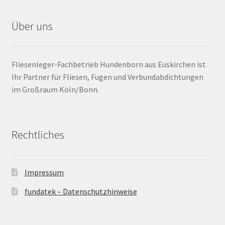
Nuancen
Über uns
plastische Dichtstoffe
Polyurethan
Fliesenleger-Fachbetrieb Hundenborn aus Euskirchen ist
Ihr Partner für Fliesen, Fugen und Verbundabdichtungen
Quarzsand
im Großraum Köln/Bonn.
Radialfuge
Rechtliches
Reifezeit
Reinigung Silikonfugen
Impressum
Rektifiziert / kalibriert
fundatek – Datenschutzhinweise
Restfeuchte