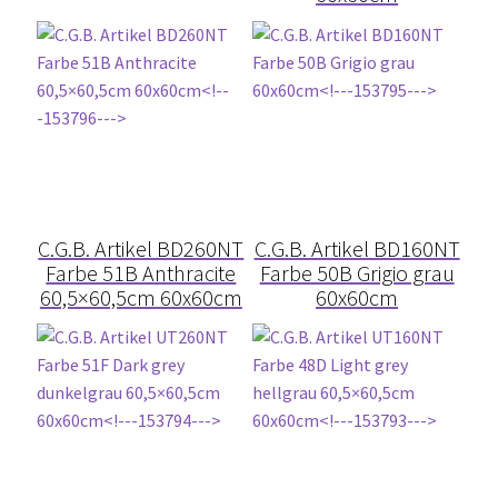
Fliese auf Fliese
Fliesenherstellung
Fließestrich
Frisch in Frisch Verlegung
C.G.B. Artikel BD260NT
C.G.B. Artikel BD160NT
Fuge
Farbe 51B Anthracite
Farbe 50B Grigio grau
60,5×60,5cm 60x60cm
60x60cm
Fugenbänder
Fugendimension
Fugenschnitt