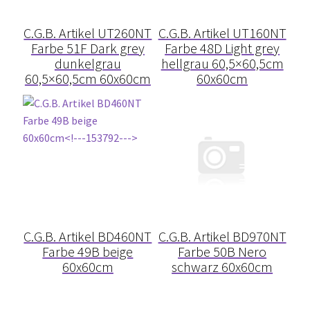
Fugenvarianten
C.G.B. Artikel UT260NT
C.G.B. Artikel UT160NT
Gebäudetrennfugen
Farbe 51F Dark grey
Farbe 48D Light grey
dunkelgrau
hellgrau 60,5×60,5cm
Gewährleistung
60,5×60,5cm 60x60cm
60x60cm
Gipskarton / Rigips
Glättmittel
Grundierung
Halbverband
C.G.B. Artikel BD460NT
C.G.B. Artikel BD970NT
Farbe 49B beige
Farbe 50B Nero
Hinterfüllmaterial
60x60cm
schwarz 60x60cm
Imprägnierung