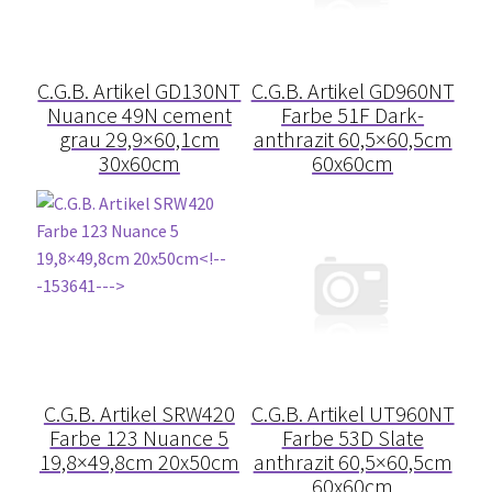
Elastische Dichtstoffe
C.G.B. Artikel GD130NT
C.G.B. Artikel GD960NT
elastische Fugen
Nuance 49N cement
Farbe 51F Dark-
grau 29,9×60,1cm
anthrazit 60,5×60,5cm
30x60cm
60x60cm
Endkopplungsmatte
Epoxidharz
Estrich
Feinsteinzeug Fliesen ( FSZ )
Fermacell
C.G.B. Artikel SRW420
C.G.B. Artikel UT960NT
Farbe 123 Nuance 5
Farbe 53D Slate
19,8×49,8cm 20x50cm
anthrazit 60,5×60,5cm
Flexkleber
60x60cm