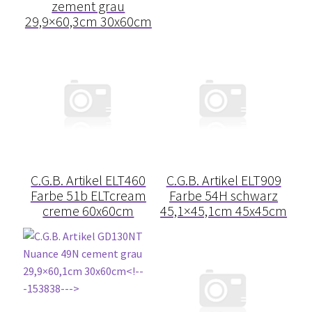
zement grau
Dehnungsfuge
29,9×60,3cm 30x60cm
Dichtband
Dichtmanschette
Dickbettverfahren
DIN
C.G.B. Artikel ELT460
C.G.B. Artikel ELT909
Farbe 51b ELTcream
Farbe 54H schwarz
Drainage
creme 60x60cm
45,1×45,1cm 45x45cm
Dünnbettmörtel
Dünnbettverfahren / Dünnbettverlegung
Einlegezeit