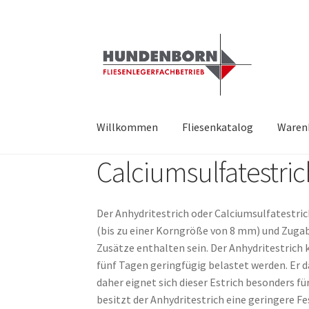
Zur
Zum
Navigation
Inhalt
springen
springen
Willkommen
Fliesenkatalog
Waren
Calciumsulfatestrich
Start
Alte Fliesen, Vintage Fliesen, Reservefl
fundatek – Datenschutzhinweise
Impressum
Der Anhydritestrich oder Calciumsulfatestric
(bis zu einer Korngröße von 8 mm) und Zuga
Zusätze enthalten sein. Der Anhydritestric
fünf Tagen geringfügig belastet werden. Er 
daher eignet sich dieser Estrich besonders 
besitzt der Anhydritestrich eine geringere F