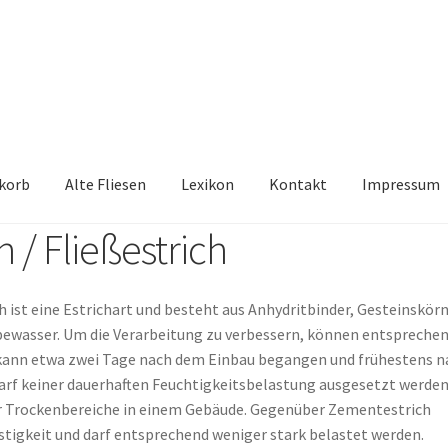
korb
Alte Fliesen
Lexikon
Kontakt
Impressum
 / Fließestrich
iesen, Austauschfliesen, Retrofliesen, Historische Fliesen Ankauf 
Kontakt
Lexikon
Vielen Dank für Ihre Anfrage
Warenkorb
h ist eine Estrichart und besteht aus Anhydritbinder, Gesteinskör
bewasser. Um die Verarbeitung zu verbessern, können entspreche
h kann etwa zwei Tage nach dem Einbau begangen und frühestens n
darf keiner dauerhaften Feuchtigkeitsbelastung ausgesetzt werden
für Trockenbereiche in einem Gebäude. Gegenüber Zementestrich
estigkeit und darf entsprechend weniger stark belastet werden.