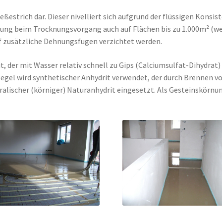
eßestrich dar. Dieser nivelliert sich aufgrund der flüssigen Konsis
nung beim Trocknungsvorgang auch auf Flächen bis zu 1.000m² (w
 zusätzliche Dehnungsfugen verzichtet werden.
t, der mit Wasser relativ schnell zu Gips (Calciumsulfat-Dihydrat)
r Regel wird synthetischer Anhydrit verwendet, der durch Brennen v
ralischer (körniger) Naturanhydrit eingesetzt. Als Gesteinskörnu