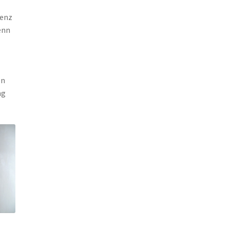
tenz
enn
on
ng