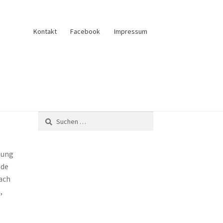
Kontakt
Facebook
Impressum
Suchen
und Verkauf
Anfrage senden
Fliesenkatalog
nach:
nung
nde
ach
,