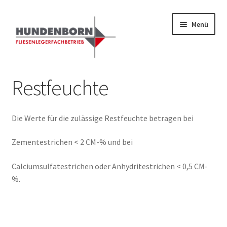
Zur
Zum
Menü
Navigation
Inhalt
springen
springen
Start
Restfeuchte
Alte Fliesen, Vintage Fliesen, Reservefliesen,
Austauschfliesen, Retrofliesen, Historische Fliesen Ankauf
Die Werte für die zulässige Restfeuchte betragen bei
und Verkauf
Zementestrichen < 2 CM-% und bei
Anfrage senden
Calciumsulfatestrichen oder Anhydritestrichen < 0,5 CM-
%.
Fliesenkatalog
fundatek – Datenschutzhinweise