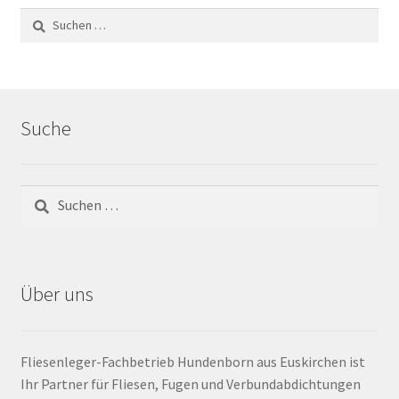
Impressum
Suchen
nach:
Kontakt
Lexikon
Suche
Abdichtung von Innenräumen – DIN 18534
Suchen
Abriebgruppe
nach:
Abschlussprofile
Über uns
Ardex
Ausblühungen / Verfärbungen
Fliesenleger-Fachbetrieb Hundenborn aus Euskirchen ist
Ihr Partner für Fliesen, Fugen und Verbundabdichtungen
Ausgleichsmassen / Spachtelmassen