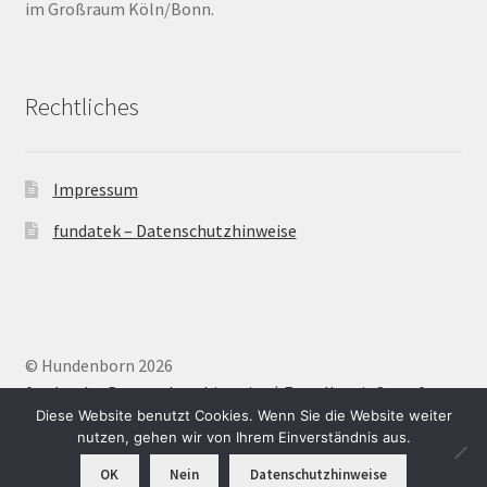
im Großraum Köln/Bonn.
Barrierefrei
Rechtliches
Bewegungsfugen / Dehnungsfuge
Bodenheizung / Flächenheizung
Impressum
Bordüre
fundatek – Datenschutzhinweise
Brandfarbe
Calciumsulfatestrich / Fließestrich
© Hundenborn 2026
fundatek – Datenschutzhinweise
Erstellt mit Storefront
.
CM Messung
Diese Website benutzt Cookies. Wenn Sie die Website weiter
nutzen, gehen wir von Ihrem Einverständnis aus.
Craquelé
OK
Nein
Datenschutzhinweise