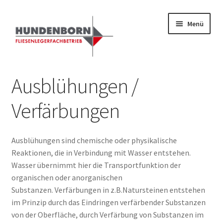
Zur
Zum
Menü
Navigation
Inhalt
springen
springen
Start
Ausblühungen /
Alte Fliesen, Vintage Fliesen, Reservefliesen,
Verfärbungen
Austauschfliesen, Retrofliesen, Historische Fliesen Ankauf
und Verkauf
Ausblühungen sind chemische oder physikalische
Anfrage senden
Reaktionen, die in Verbindung mit Wasser entstehen.
Wasser übernimmt hier die Transportfunktion der
Fliesenkatalog
organischen oder anorganischen
Substanzen. Verfärbungen in z.B.Natursteinen entstehen
im Prinzip durch das Eindringen verfärbender Substanzen
fundatek – Datenschutzhinweise
von der Oberfläche, durch Verfärbung von Substanzen im