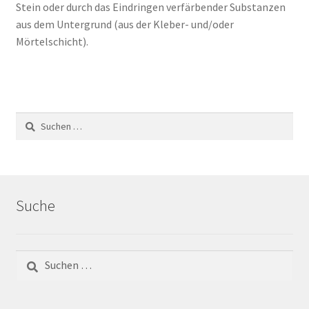
Stein oder durch das Eindringen verfärbender Substanzen
Impressum
aus dem Untergrund (aus der Kleber- und/oder
Mörtelschicht).
Kontakt
Lexikon
Abdichtung von Innenräumen – DIN 18534
Suchen
nach:
Abriebgruppe
Abschlussprofile
Suche
Ardex
Suchen
Ausblühungen / Verfärbungen
nach:
Ausgleichsmassen / Spachtelmassen