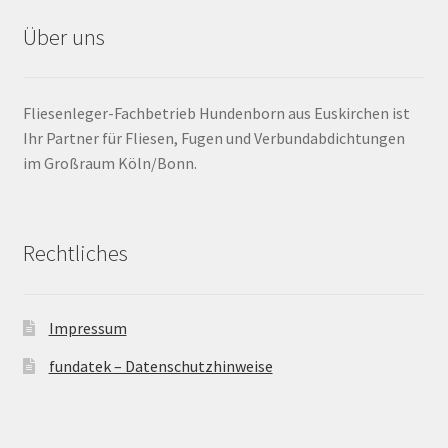
Über uns
Barrierefrei
Bewegungsfugen / Dehnungsfuge
Fliesenleger-Fachbetrieb Hundenborn aus Euskirchen ist
Ihr Partner für Fliesen, Fugen und Verbundabdichtungen
Bodenheizung / Flächenheizung
im Großraum Köln/Bonn.
Bordüre
Rechtliches
Brandfarbe
Calciumsulfatestrich / Fließestrich
Impressum
CM Messung
fundatek – Datenschutzhinweise
Craquelé