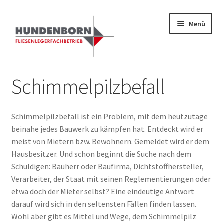
Zur
Zum
Menü
Navigation
Inhalt
springen
springen
Start
Schimmelpilzbefall
Alte Fliesen, Vintage Fliesen, Reservefliesen,
Austauschfliesen, Retrofliesen, Historische Fliesen Ankauf
Schimmelpilzbefall ist ein Problem, mit dem heutzutage
und Verkauf
beinahe jedes Bauwerk zu kämpfen hat. Entdeckt wird er
meist von Mietern bzw. Bewohnern. Gemeldet wird er dem
Anfrage senden
Hausbesitzer. Und schon beginnt die Suche nach dem
Schuldigen: Bauherr oder Baufirma, Dichtstoffhersteller,
Fliesenkatalog
Verarbeiter, der Staat mit seinen Reglementierungen oder
etwa doch der Mieter selbst? Eine eindeutige Antwort
darauf wird sich in den seltensten Fällen finden lassen.
fundatek – Datenschutzhinweise
Wohl aber gibt es Mittel und Wege, dem Schimmelpilz