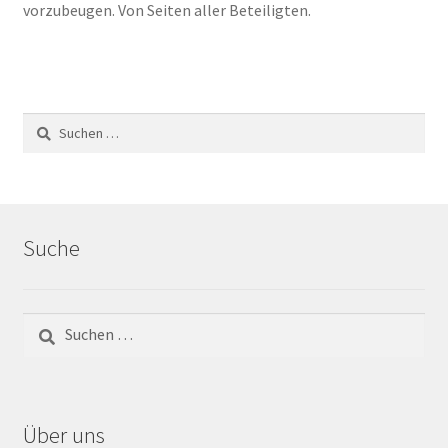
vorzubeugen. Von Seiten aller Beteiligten.
Impressum
Kontakt
Lexikon
Suchen
nach:
Abdichtung von Innenräumen – DIN 18534
Abriebgruppe
Suche
Abschlussprofile
Suchen
Ardex
nach:
Ausblühungen / Verfärbungen
Über uns
Ausgleichsmassen / Spachtelmassen