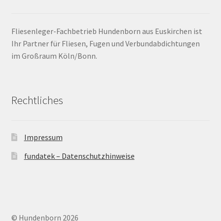
Barrierefrei
Fliesenleger-Fachbetrieb Hundenborn aus Euskirchen ist
Ihr Partner für Fliesen, Fugen und Verbundabdichtungen
Bewegungsfugen / Dehnungsfuge
im Großraum Köln/Bonn.
Bodenheizung / Flächenheizung
Rechtliches
Bordüre
Brandfarbe
Impressum
Calciumsulfatestrich / Fließestrich
fundatek – Datenschutzhinweise
CM Messung
Craquelé
© Hundenborn 2026