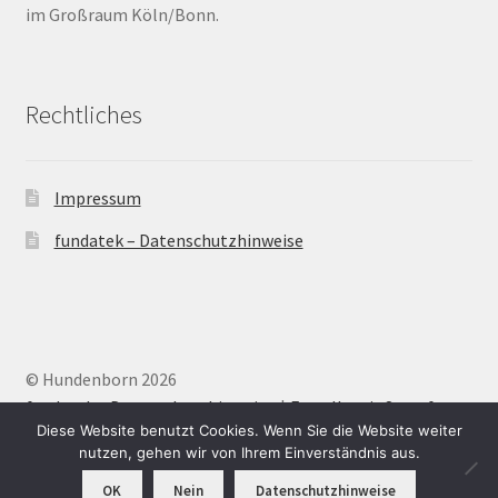
im Großraum Köln/Bonn.
Barrierefrei
Bewegungsfugen / Dehnungsfuge
Rechtliches
Bodenheizung / Flächenheizung
Impressum
Bordüre
fundatek – Datenschutzhinweise
Brandfarbe
Calciumsulfatestrich / Fließestrich
© Hundenborn 2026
CM Messung
fundatek – Datenschutzhinweise
Erstellt mit Storefront
.
Diese Website benutzt Cookies. Wenn Sie die Website weiter
nutzen, gehen wir von Ihrem Einverständnis aus.
Craquelé
OK
Nein
Datenschutzhinweise