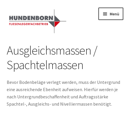
Zur
Zum
Menü
Navigation
Inhalt
springen
springen
Start
Ausgleichsmassen /
Alte Fliesen, Vintage Fliesen, Reservefliesen,
Spachtelmassen
Austauschfliesen, Retrofliesen, Historische Fliesen Ankauf
und Verkauf
Bevor Bodenbeläge verlegt werden, muss der Untergrund
Anfrage senden
eine ausreichende Ebenheit aufweisen. Hierfür werden je
nach Untergrundbeschaffenheit und Auftragsstärke
Fliesenkatalog
Spachtel-, Ausgleichs- und Nivelliermassen benötigt.
fundatek – Datenschutzhinweise