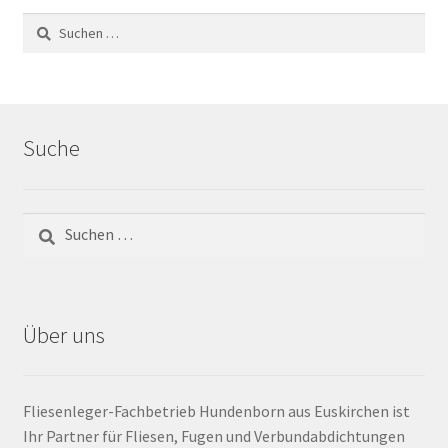
Impressum
Suchen
nach:
Kontakt
Lexikon
Suche
Abdichtung von Innenräumen – DIN 18534
Suchen
Abriebgruppe
nach:
Abschlussprofile
Über uns
Ardex
Ausblühungen / Verfärbungen
Fliesenleger-Fachbetrieb Hundenborn aus Euskirchen ist
Ihr Partner für Fliesen, Fugen und Verbundabdichtungen
Ausgleichsmassen / Spachtelmassen