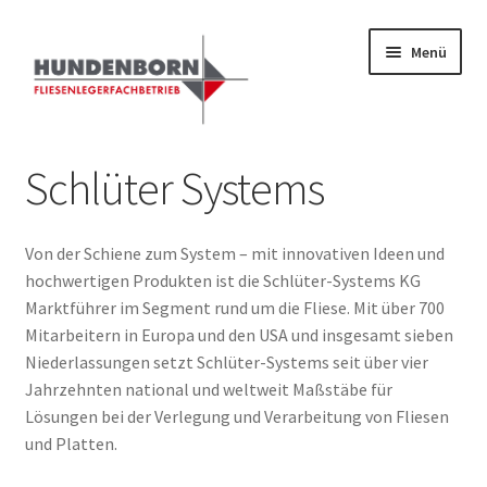
Zur
Zum
Menü
Navigation
Inhalt
springen
springen
Start
Schlüter Systems
Alte Fliesen, Vintage Fliesen, Reservefliesen,
Austauschfliesen, Retrofliesen, Historische Fliesen Ankauf
Von der Schiene zum System – mit innovativen Ideen und
und Verkauf
hochwertigen Produkten ist die Schlüter-Systems KG
Marktführer im Segment rund um die Fliese. Mit über 700
Anfrage senden
Mitarbeitern in Europa und den USA und insgesamt sieben
Niederlassungen setzt Schlüter-Systems seit über vier
Fliesenkatalog
Jahrzehnten national und weltweit Maßstäbe für
Lösungen bei der Verlegung und Verarbeitung von Fliesen
und Platten.
fundatek – Datenschutzhinweise