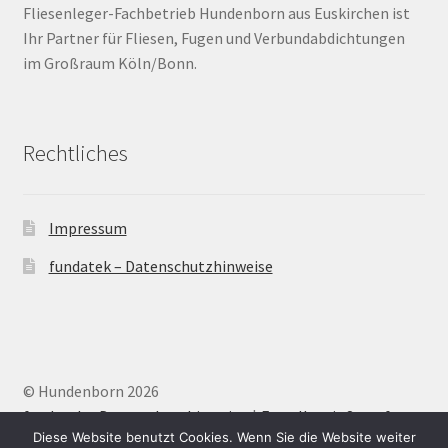
Fliesenleger-Fachbetrieb Hundenborn aus Euskirchen ist
Ihr Partner für Fliesen, Fugen und Verbundabdichtungen
Barrierefrei
im Großraum Köln/Bonn.
Bewegungsfugen / Dehnungsfuge
Rechtliches
Bodenheizung / Flächenheizung
Bordüre
Impressum
Brandfarbe
fundatek – Datenschutzhinweise
Calciumsulfatestrich / Fließestrich
CM Messung
© Hundenborn 2026
Craquelé
fundatek – Datenschutzhinweise
Erstellt mit Storefront
.
Diese Website benutzt Cookies. Wenn Sie die Website weiter