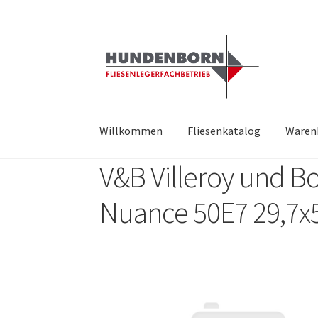
Willkommen
Fliesenkatalog
Waren
V&B Villeroy und B
Start
Alte Fliesen, Vintage Fliesen, Reservefl
Nuance 50E7 29,7
fundatek – Datenschutzhinweise
Impressum