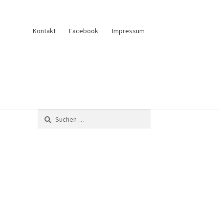
Kontakt
Facebook
Impressum
und Verkauf
Anfrage senden
Fliesenkatalog