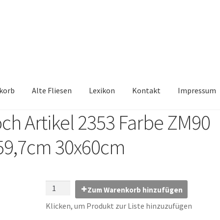
korb
Alte Fliesen
Lexikon
Kontakt
Impressum
och Artikel 2353 Farbe ZM90
iesen, Austauschfliesen, Retrofliesen, Historische Fliesen Ankauf 
x59,7cm 30x60cm
Kontakt
Lexikon
Vielen Dank für Ihre Anfrage
Warenkorb
Zum Warenkorb hinzufügen
Klicken, um Produkt zur Liste hinzuzufügen