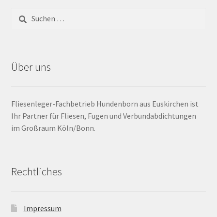
Barrierefrei
Bewegungsfugen / Dehnungsfuge
Über uns
Bodenheizung / Flächenheizung
Bordüre
Fliesenleger-Fachbetrieb Hundenborn aus Euskirchen ist
Ihr Partner für Fliesen, Fugen und Verbundabdichtungen
Brandfarbe
im Großraum Köln/Bonn.
Calciumsulfatestrich / Fließestrich
Rechtliches
CM Messung
Craquelé
Impressum