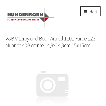
Menü
Start
V&B Villeroy und Boch Artikel 1101 Farbe 123
Nuance 40B creme 14,9x14,9cm 15x15cm
Alte Fliesen, Vintage Fliesen, Reservefliesen,
Austauschfliesen, Retrofliesen, Historische Fliesen Ankauf
und Verkauf
Anfrage senden
Fliesenkatalog
fundatek – Datenschutzhinweise