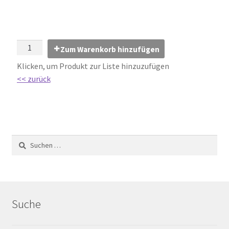
Impressum
Kontakt
Zum Warenkorb hinzufügen
Lexikon
Klicken, um Produkt zur Liste hinzuzufügen
<< zurück
Abdichtung von Innenräumen – DIN 18534
Abriebgruppe
Abschlussprofile
Ardex
Ausblühungen / Verfärbungen
Suche
Ausgleichsmassen / Spachtelmassen