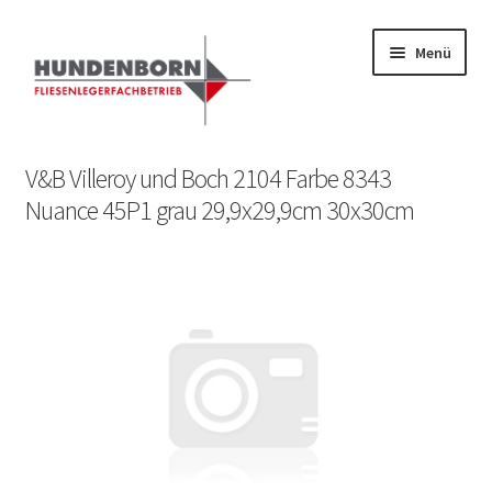
Menü
Start
V&B Villeroy und Boch 2104 Farbe 8343
Nuance 45P1 grau 29,9x29,9cm 30x30cm
Alte Fliesen, Vintage Fliesen, Reservefliesen,
Austauschfliesen, Retrofliesen, Historische Fliesen Ankauf
und Verkauf
Anfrage senden
Fliesenkatalog
fundatek – Datenschutzhinweise