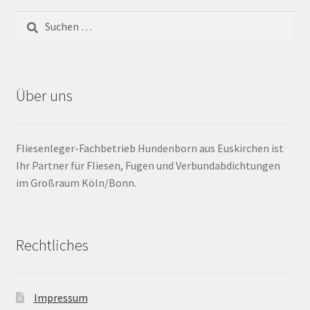
Barrierefrei
Bewegungsfugen / Dehnungsfuge
Über uns
Bodenheizung / Flächenheizung
Bordüre
Fliesenleger-Fachbetrieb Hundenborn aus Euskirchen ist
Ihr Partner für Fliesen, Fugen und Verbundabdichtungen
Brandfarbe
im Großraum Köln/Bonn.
Calciumsulfatestrich / Fließestrich
Rechtliches
CM Messung
Craquelé
Impressum