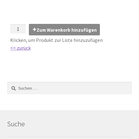
Impressum
Kontakt
Zum Warenkorb hinzufügen
Lexikon
Klicken, um Produkt zur Liste hinzuzufügen
<< zurück
Abdichtung von Innenräumen – DIN 18534
Abriebgruppe
Abschlussprofile
Ardex
Ausblühungen / Verfärbungen
Suche
Ausgleichsmassen / Spachtelmassen