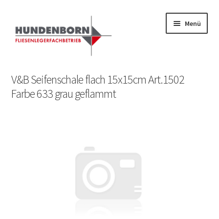
Menü
Start
V&B Seifenschale flach 15x15cm Art.1502
Farbe 633 grau geflammt
Alte Fliesen, Vintage Fliesen, Reservefliesen,
Austauschfliesen, Retrofliesen, Historische Fliesen Ankauf
und Verkauf
Anfrage senden
Fliesenkatalog
fundatek – Datenschutzhinweise