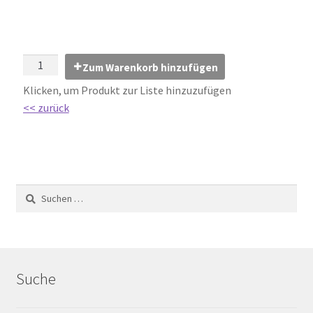
Impressum
Kontakt
Zum Warenkorb hinzufügen
Lexikon
Klicken, um Produkt zur Liste hinzuzufügen
<< zurück
Abdichtung von Innenräumen – DIN 18534
Abriebgruppe
Abschlussprofile
Ardex
Ausblühungen / Verfärbungen
Suche
Ausgleichsmassen / Spachtelmassen