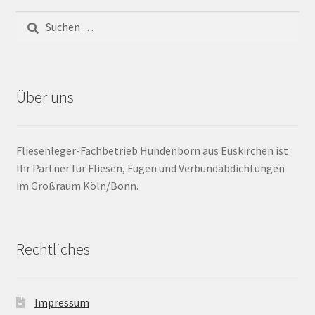
Barrierefrei
Bewegungsfugen / Dehnungsfuge
Über uns
Bodenheizung / Flächenheizung
Bordüre
Fliesenleger-Fachbetrieb Hundenborn aus Euskirchen ist
Ihr Partner für Fliesen, Fugen und Verbundabdichtungen
Brandfarbe
im Großraum Köln/Bonn.
Calciumsulfatestrich / Fließestrich
Rechtliches
CM Messung
Craquelé
Impressum