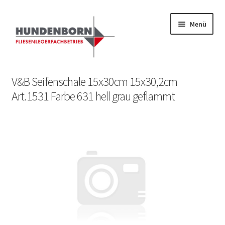
Menü
Start
V&B Seifenschale 15x30cm 15x30,2cm
Art.1531 Farbe 631 hell grau geflammt
Alte Fliesen, Vintage Fliesen, Reservefliesen,
Austauschfliesen, Retrofliesen, Historische Fliesen Ankauf
und Verkauf
Anfrage senden
Fliesenkatalog
fundatek – Datenschutzhinweise