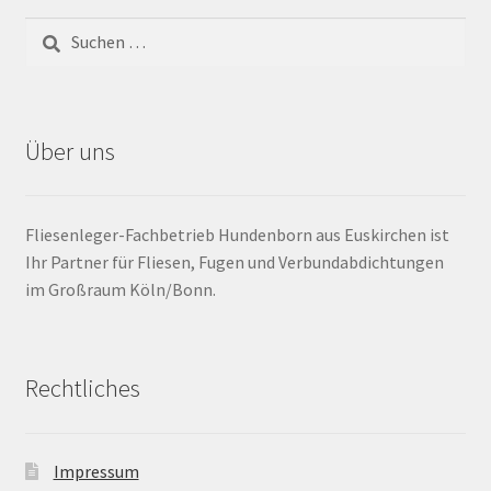
Barrierefrei
Bewegungsfugen / Dehnungsfuge
Über uns
Bodenheizung / Flächenheizung
Bordüre
Fliesenleger-Fachbetrieb Hundenborn aus Euskirchen ist
Ihr Partner für Fliesen, Fugen und Verbundabdichtungen
Brandfarbe
im Großraum Köln/Bonn.
Calciumsulfatestrich / Fließestrich
Rechtliches
CM Messung
Craquelé
Impressum