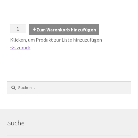
Impressum
Kontakt
Zum Warenkorb hinzufügen
Lexikon
Klicken, um Produkt zur Liste hinzuzufügen
<< zurück
Abdichtung von Innenräumen – DIN 18534
Abriebgruppe
Abschlussprofile
Ardex
Ausblühungen / Verfärbungen
Suche
Ausgleichsmassen / Spachtelmassen