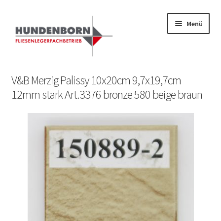
Menü
Start
V&B Merzig Palissy 10x20cm 9,7x19,7cm
12mm stark Art.3376 bronze 580 beige braun
Alte Fliesen, Vintage Fliesen, Reservefliesen,
Austauschfliesen, Retrofliesen, Historische Fliesen Ankauf
und Verkauf
Anfrage senden
Fliesenkatalog
fundatek – Datenschutzhinweise