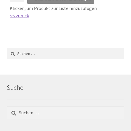
Klicken, um Produkt zur Liste hinzuzufügen
Barrierefrei
<< zurück
Bewegungsfugen / Dehnungsfuge
Bodenheizung / Flächenheizung
Bordüre
Brandfarbe
Suche
Calciumsulfatestrich / Fließestrich
CM Messung
Craquelé