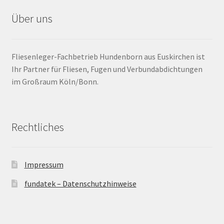
Dehnungsfuge
Über uns
Dichtband
Fliesenleger-Fachbetrieb Hundenborn aus Euskirchen ist
Dichtmanschette
Ihr Partner für Fliesen, Fugen und Verbundabdichtungen
im Großraum Köln/Bonn.
Dickbettverfahren
DIN
Rechtliches
Drainage
Impressum
Dünnbettmörtel
fundatek – Datenschutzhinweise
Dünnbettverfahren / Dünnbettverlegung
Einlegezeit