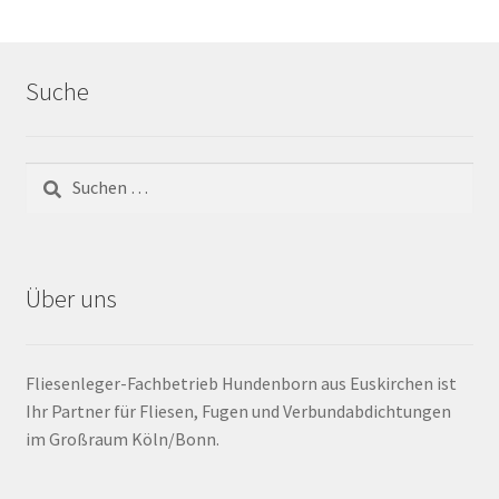
Barrierefrei
Suche
Bewegungsfugen / Dehnungsfuge
Bodenheizung / Flächenheizung
Bordüre
Brandfarbe
Über uns
Calciumsulfatestrich / Fließestrich
Fliesenleger-Fachbetrieb Hundenborn aus Euskirchen ist
CM Messung
Ihr Partner für Fliesen, Fugen und Verbundabdichtungen
im Großraum Köln/Bonn.
Craquelé