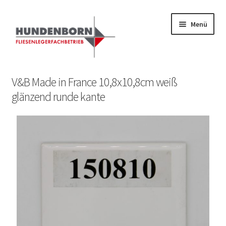
Menü
Start
V&B Made in France 10,8x10,8cm weiß
glänzend runde kante
Alte Fliesen, Vintage Fliesen, Reservefliesen,
Austauschfliesen, Retrofliesen, Historische Fliesen Ankauf
und Verkauf
Anfrage senden
Fliesenkatalog
fundatek – Datenschutzhinweise