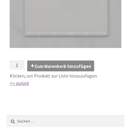
Impressum
Kontakt
Lexikon
Abdichtung von Innenräumen – DIN 18534
Abriebgruppe
Zum Warenkorb hinzufügen
Klicken, um Produkt zur Liste hinzuzufügen
Abschlussprofile
<< zurück
Ardex
Ausblühungen / Verfärbungen
Ausgleichsmassen / Spachtelmassen