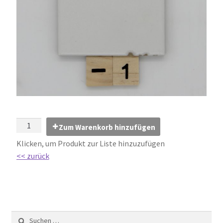
Impressum
Kontakt
Lexikon
Abdichtung von Innenräumen – DIN 18534
Abriebgruppe
Zum Warenkorb hinzufügen
Abschlussprofile
Klicken, um Produkt zur Liste hinzuzufügen
<< zurück
Ardex
Ausblühungen / Verfärbungen
Ausgleichsmassen / Spachtelmassen