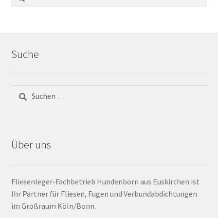
Barrierefrei
Bewegungsfugen / Dehnungsfuge
Suche
Bodenheizung / Flächenheizung
Bordüre
Brandfarbe
Über uns
Calciumsulfatestrich / Fließestrich
CM Messung
Fliesenleger-Fachbetrieb Hundenborn aus Euskirchen ist
Ihr Partner für Fliesen, Fugen und Verbundabdichtungen
Craquelé
im Großraum Köln/Bonn.