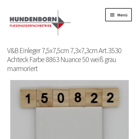
Menü
Start
V&B Einleger 7,5x7,5cm 7,3x7,3cm Art.3530
Achteck Farbe 8863 Nuance 50 weiß grau
Alte Fliesen, Vintage Fliesen, Reservefliesen,
marmoriert
Austauschfliesen, Retrofliesen, Historische Fliesen Ankauf
und Verkauf
Anfrage senden
Fliesenkatalog
fundatek – Datenschutzhinweise