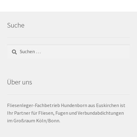
Barrierefrei
Suche
Bewegungsfugen / Dehnungsfuge
Bodenheizung / Flächenheizung
Bordüre
Brandfarbe
Über uns
Calciumsulfatestrich / Fließestrich
Fliesenleger-Fachbetrieb Hundenborn aus Euskirchen ist
CM Messung
Ihr Partner für Fliesen, Fugen und Verbundabdichtungen
im Großraum Köln/Bonn.
Craquelé