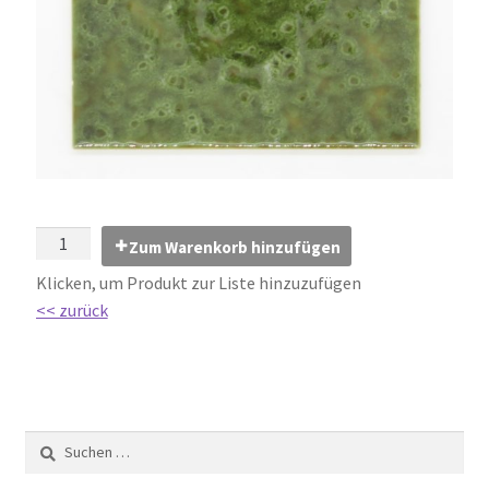
Impressum
Kontakt
Lexikon
Abdichtung von Innenräumen – DIN 18534
Abriebgruppe
Zum Warenkorb hinzufügen
Klicken, um Produkt zur Liste hinzuzufügen
Abschlussprofile
<< zurück
Ardex
Ausblühungen / Verfärbungen
Ausgleichsmassen / Spachtelmassen