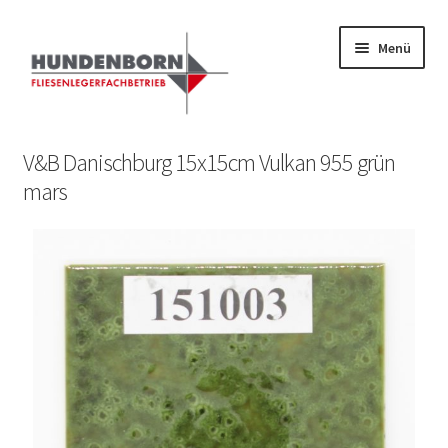
Menü
Start
V&B Danischburg 15x15cm Vulkan 955 grün
mars
Alte Fliesen, Vintage Fliesen, Reservefliesen,
Austauschfliesen, Retrofliesen, Historische Fliesen Ankauf
und Verkauf
Anfrage senden
Fliesenkatalog
fundatek – Datenschutzhinweise