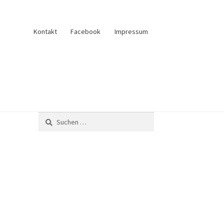
Kontakt
Facebook
Impressum
und Verkauf
Anfrage senden
Fliesenkatalog