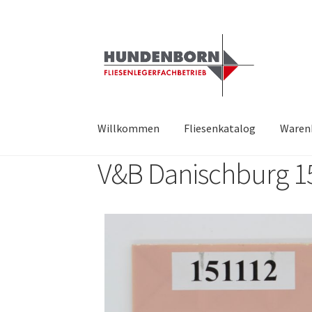
Willkommen
Fliesenkatalog
Waren
V&B Danischburg 1
Start
Alte Fliesen, Vintage Fliesen, Reservefl
fundatek – Datenschutzhinweise
Impressum