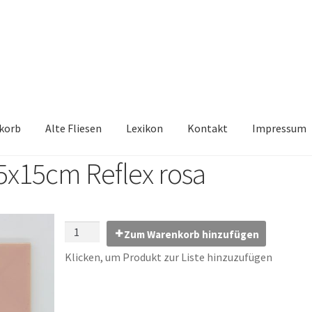
korb
Alte Fliesen
Lexikon
Kontakt
Impressum
5x15cm Reflex rosa
iesen, Austauschfliesen, Retrofliesen, Historische Fliesen Ankauf 
Kontakt
Lexikon
Vielen Dank für Ihre Anfrage
Warenkorb
Zum Warenkorb hinzufügen
Klicken, um Produkt zur Liste hinzuzufügen