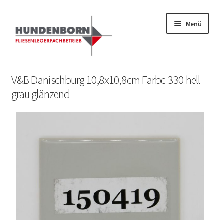
Menü
Start
V&B Danischburg 10,8x10,8cm Farbe 330 hell
grau glänzend
Alte Fliesen, Vintage Fliesen, Reservefliesen,
Austauschfliesen, Retrofliesen, Historische Fliesen Ankauf
und Verkauf
Anfrage senden
Fliesenkatalog
fundatek – Datenschutzhinweise