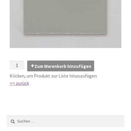
Impressum
Kontakt
Lexikon
Abdichtung von Innenräumen – DIN 18534
Abriebgruppe
Zum Warenkorb hinzufügen
Klicken, um Produkt zur Liste hinzuzufügen
Abschlussprofile
<< zurück
Ardex
Ausblühungen / Verfärbungen
Ausgleichsmassen / Spachtelmassen