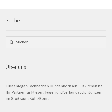
Barrierefrei
Suche
Bewegungsfugen / Dehnungsfuge
Bodenheizung / Flächenheizung
Bordüre
Brandfarbe
Über uns
Calciumsulfatestrich / Fließestrich
Fliesenleger-Fachbetrieb Hundenborn aus Euskirchen ist
CM Messung
Ihr Partner für Fliesen, Fugen und Verbundabdichtungen
im Großraum Köln/Bonn.
Craquelé