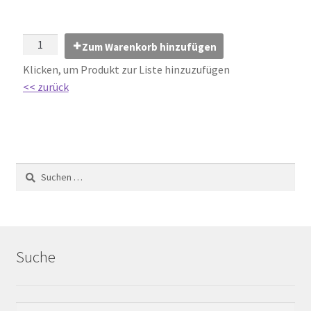
Impressum
Kontakt
Zum Warenkorb hinzufügen
Klicken, um Produkt zur Liste hinzuzufügen
Lexikon
<< zurück
Abdichtung von Innenräumen – DIN 18534
Abriebgruppe
Abschlussprofile
Ardex
Suche
Ausblühungen / Verfärbungen
Ausgleichsmassen / Spachtelmassen