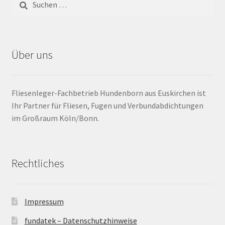
Barrierefrei
Bewegungsfugen / Dehnungsfuge
Über uns
Bodenheizung / Flächenheizung
Fliesenleger-Fachbetrieb Hundenborn aus Euskirchen ist
Bordüre
Ihr Partner für Fliesen, Fugen und Verbundabdichtungen
im Großraum Köln/Bonn.
Brandfarbe
Calciumsulfatestrich / Fließestrich
Rechtliches
CM Messung
Impressum
Craquelé
fundatek – Datenschutzhinweise