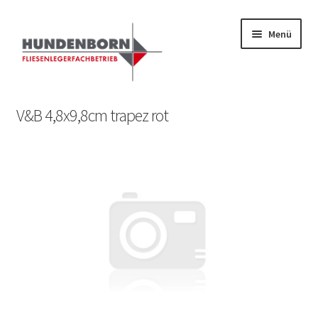
Menü
Start
V&B 4,8x9,8cm trapez rot
Alte Fliesen, Vintage Fliesen, Reservefliesen,
Austauschfliesen, Retrofliesen, Historische Fliesen Ankauf
und Verkauf
Anfrage senden
Fliesenkatalog
fundatek – Datenschutzhinweise