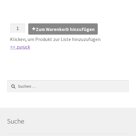
Impressum
Kontakt
Zum Warenkorb hinzufügen
Lexikon
Klicken, um Produkt zur Liste hinzuzufügen
<< zurück
Abdichtung von Innenräumen – DIN 18534
Abriebgruppe
Abschlussprofile
Ardex
Ausblühungen / Verfärbungen
Suche
Ausgleichsmassen / Spachtelmassen