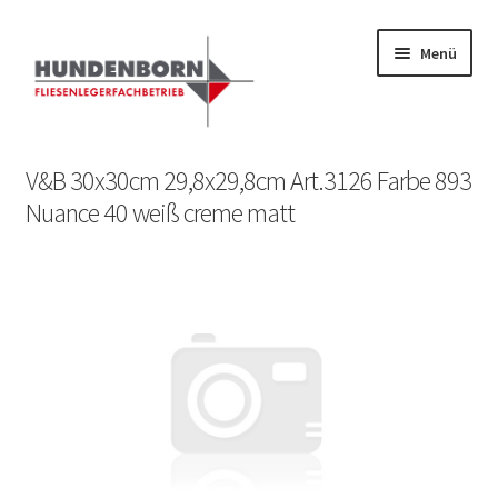
Menü
Start
V&B 30x30cm 29,8x29,8cm Art.3126 Farbe 893
Nuance 40 weiß creme matt
Alte Fliesen, Vintage Fliesen, Reservefliesen,
Austauschfliesen, Retrofliesen, Historische Fliesen Ankauf
und Verkauf
Anfrage senden
Fliesenkatalog
fundatek – Datenschutzhinweise