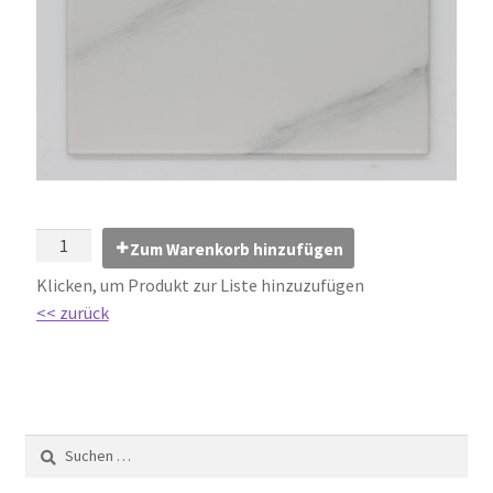
Impressum
Kontakt
Lexikon
Abdichtung von Innenräumen – DIN 18534
Abriebgruppe
Zum Warenkorb hinzufügen
Klicken, um Produkt zur Liste hinzuzufügen
Abschlussprofile
<< zurück
Ardex
Ausblühungen / Verfärbungen
Ausgleichsmassen / Spachtelmassen