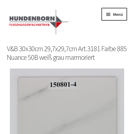
Menü
Start
V&B 30x30cm 29,7x29,7cm Art.3181 Farbe 885
Nuance 50B weiß grau marmoriert
Alte Fliesen, Vintage Fliesen, Reservefliesen,
Austauschfliesen, Retrofliesen, Historische Fliesen Ankauf
und Verkauf
Anfrage senden
Fliesenkatalog
fundatek – Datenschutzhinweise