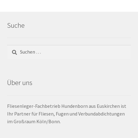
Barrierefrei
Suche
Bewegungsfugen / Dehnungsfuge
Bodenheizung / Flächenheizung
Bordüre
Brandfarbe
Über uns
Calciumsulfatestrich / Fließestrich
Fliesenleger-Fachbetrieb Hundenborn aus Euskirchen ist
CM Messung
Ihr Partner für Fliesen, Fugen und Verbundabdichtungen
im Großraum Köln/Bonn.
Craquelé