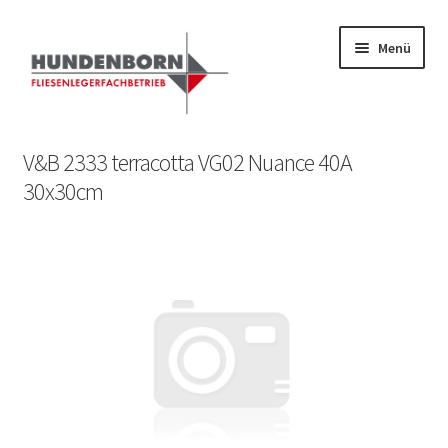
Menü
Start
V&B 2333 terracotta VG02 Nuance 40A
30x30cm
Alte Fliesen, Vintage Fliesen, Reservefliesen,
Austauschfliesen, Retrofliesen, Historische Fliesen Ankauf
und Verkauf
Anfrage senden
Fliesenkatalog
fundatek – Datenschutzhinweise