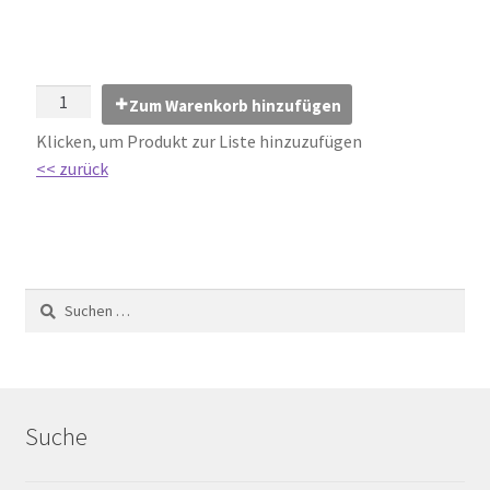
Impressum
Kontakt
Zum Warenkorb hinzufügen
Lexikon
Klicken, um Produkt zur Liste hinzuzufügen
<< zurück
Abdichtung von Innenräumen – DIN 18534
Abriebgruppe
Abschlussprofile
Ardex
Ausblühungen / Verfärbungen
Suche
Ausgleichsmassen / Spachtelmassen