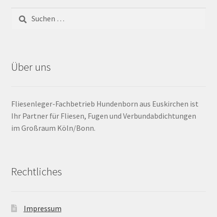
Barrierefrei
Bewegungsfugen / Dehnungsfuge
Über uns
Bodenheizung / Flächenheizung
Bordüre
Fliesenleger-Fachbetrieb Hundenborn aus Euskirchen ist
Ihr Partner für Fliesen, Fugen und Verbundabdichtungen
Brandfarbe
im Großraum Köln/Bonn.
Calciumsulfatestrich / Fließestrich
Rechtliches
CM Messung
Craquelé
Impressum