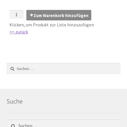
Impressum
Zum Warenkorb hinzufügen
Kontakt
Klicken, um Produkt zur Liste hinzuzufügen
<< zurück
Lexikon
Abdichtung von Innenräumen – DIN 18534
Abriebgruppe
Abschlussprofile
Ardex
Suche
Ausblühungen / Verfärbungen
Ausgleichsmassen / Spachtelmassen