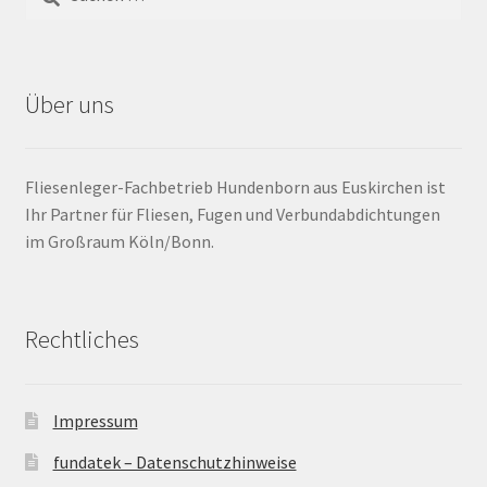
Barrierefrei
Über uns
Bewegungsfugen / Dehnungsfuge
Bodenheizung / Flächenheizung
Fliesenleger-Fachbetrieb Hundenborn aus Euskirchen ist
Ihr Partner für Fliesen, Fugen und Verbundabdichtungen
Bordüre
im Großraum Köln/Bonn.
Brandfarbe
Rechtliches
Calciumsulfatestrich / Fließestrich
CM Messung
Impressum
Craquelé
fundatek – Datenschutzhinweise