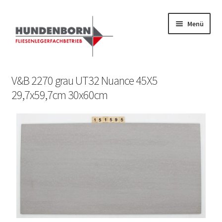
Menü
Start
V&B 2270 grau UT32 Nuance 45X5
29,7x59,7cm 30x60cm
Alte Fliesen, Vintage Fliesen, Reservefliesen,
Austauschfliesen, Retrofliesen, Historische Fliesen Ankauf
und Verkauf
Anfrage senden
Fliesenkatalog
fundatek – Datenschutzhinweise