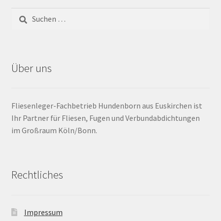
Barrierefrei
Bewegungsfugen / Dehnungsfuge
Über uns
Bodenheizung / Flächenheizung
Bordüre
Fliesenleger-Fachbetrieb Hundenborn aus Euskirchen ist
Ihr Partner für Fliesen, Fugen und Verbundabdichtungen
Brandfarbe
im Großraum Köln/Bonn.
Calciumsulfatestrich / Fließestrich
Rechtliches
CM Messung
Craquelé
Impressum