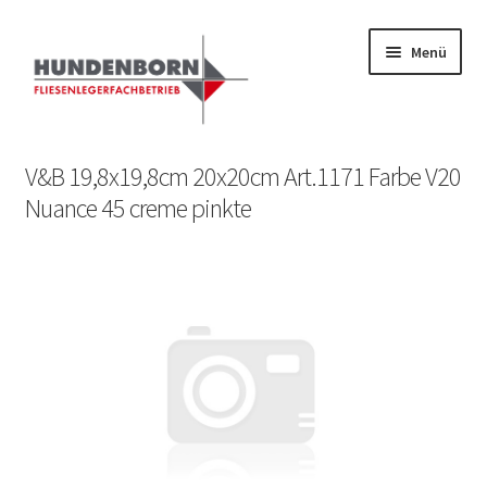
Menü
Start
V&B 19,8x19,8cm 20x20cm Art.1171 Farbe V20
Nuance 45 creme pinkte
Alte Fliesen, Vintage Fliesen, Reservefliesen,
Austauschfliesen, Retrofliesen, Historische Fliesen Ankauf
und Verkauf
Anfrage senden
Fliesenkatalog
fundatek – Datenschutzhinweise