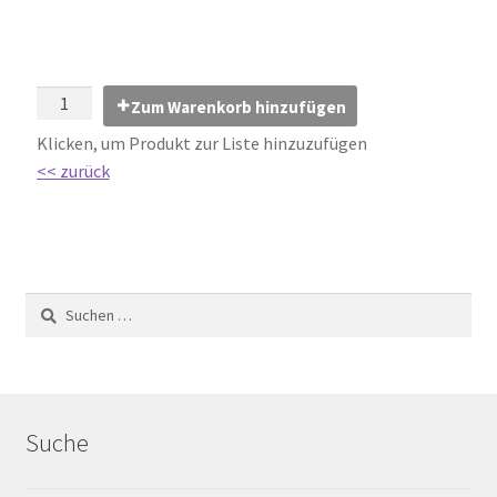
Impressum
Kontakt
Zum Warenkorb hinzufügen
Lexikon
Klicken, um Produkt zur Liste hinzuzufügen
<< zurück
Abdichtung von Innenräumen – DIN 18534
Abriebgruppe
Abschlussprofile
Ardex
Ausblühungen / Verfärbungen
Suche
Ausgleichsmassen / Spachtelmassen