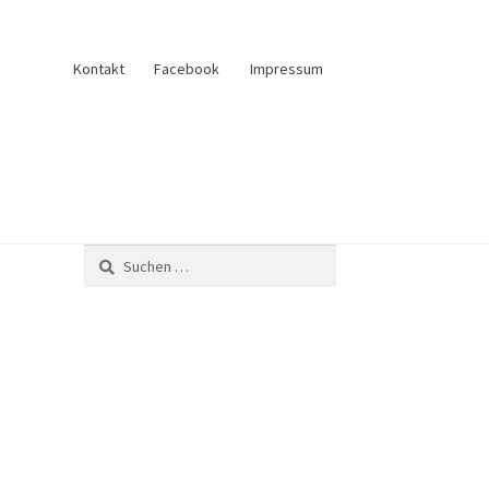
Kontakt
Facebook
Impressum
und Verkauf
Anfrage senden
Fliesenkatalog