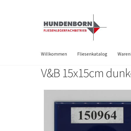
Willkommen
Fliesenkatalog
Waren
V&B 15x15cm dunke
Start
Alte Fliesen, Vintage Fliesen, Reservefl
fundatek – Datenschutzhinweise
Impressum