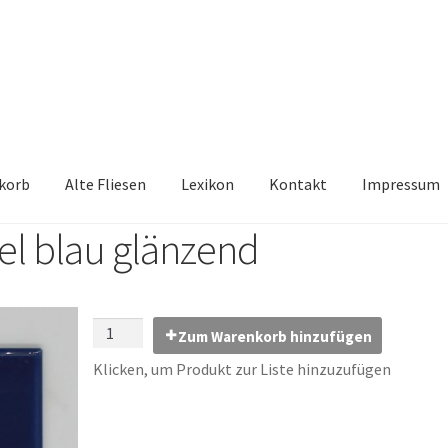
korb
Alte Fliesen
Lexikon
Kontakt
Impressum
l blau glänzend
iesen, Austauschfliesen, Retrofliesen, Historische Fliesen Ankauf 
Kontakt
Lexikon
Vielen Dank für Ihre Anfrage
Warenkorb
Zum Warenkorb hinzufügen
Klicken, um Produkt zur Liste hinzuzufügen