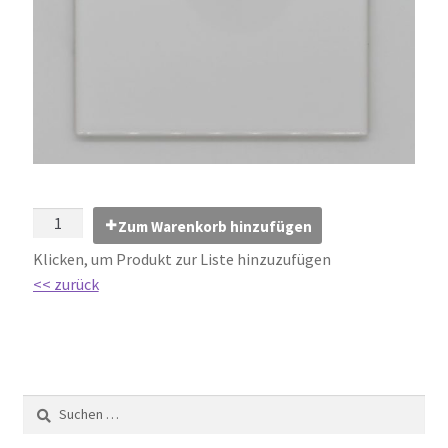
Impressum
Kontakt
Lexikon
Abdichtung von Innenräumen – DIN 18534
Abriebgruppe
Zum Warenkorb hinzufügen
Klicken, um Produkt zur Liste hinzuzufügen
Abschlussprofile
<< zurück
Ardex
Ausblühungen / Verfärbungen
Ausgleichsmassen / Spachtelmassen