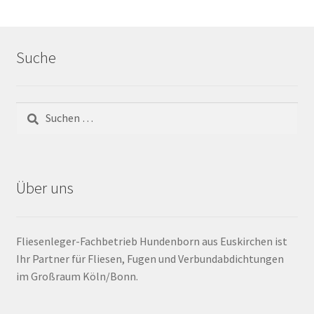
Barrierefrei
Suche
Bewegungsfugen / Dehnungsfuge
Bodenheizung / Flächenheizung
Bordüre
Brandfarbe
Über uns
Calciumsulfatestrich / Fließestrich
Fliesenleger-Fachbetrieb Hundenborn aus Euskirchen ist
CM Messung
Ihr Partner für Fliesen, Fugen und Verbundabdichtungen
im Großraum Köln/Bonn.
Craquelé