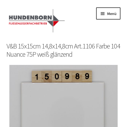
Menü
Start
V&B 15x15cm 14,8x14,8cm Art.1106 Farbe 104
Nuance 75P weiß glänzend
Alte Fliesen, Vintage Fliesen, Reservefliesen,
Austauschfliesen, Retrofliesen, Historische Fliesen Ankauf
und Verkauf
Anfrage senden
Fliesenkatalog
fundatek – Datenschutzhinweise