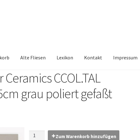
korb
Alte Fliesen
Lexikon
Kontakt
Impressum
r Ceramics CCOL.TAL
iesen, Austauschfliesen, Retrofliesen, Historische Fliesen Ankauf 
5cm grau poliert gefaßt
Kontakt
Lexikon
Vielen Dank für Ihre Anfrage
Warenkorb
Zum Warenkorb hinzufügen