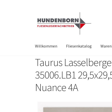
Willkommen
Fliesenkatalog
Waren
Taurus Lasselberge
Start
Alte Fliesen, Vintage Fliesen, Reservefl
35006.LB1 29,5x29,
fundatek – Datenschutzhinweise
Impressum
Nuance 4A