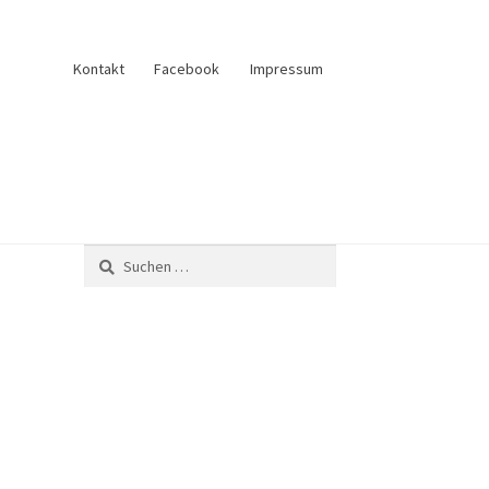
Kontakt
Facebook
Impressum
und Verkauf
Anfrage senden
Fliesenkatalog