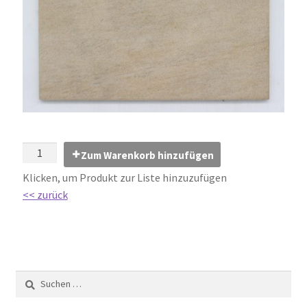
Impressum
Kontakt
Lexikon
Abdichtung von Innenräumen – DIN 18534
Abriebgruppe
Zum Warenkorb hinzufügen
Klicken, um Produkt zur Liste hinzuzufügen
Abschlussprofile
<< zurück
Ardex
Ausblühungen / Verfärbungen
Ausgleichsmassen / Spachtelmassen