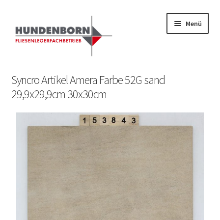
Menü
Start
Syncro Artikel Amera Farbe 52G sand
29,9x29,9cm 30x30cm
Alte Fliesen, Vintage Fliesen, Reservefliesen,
Austauschfliesen, Retrofliesen, Historische Fliesen Ankauf
und Verkauf
Anfrage senden
Fliesenkatalog
fundatek – Datenschutzhinweise