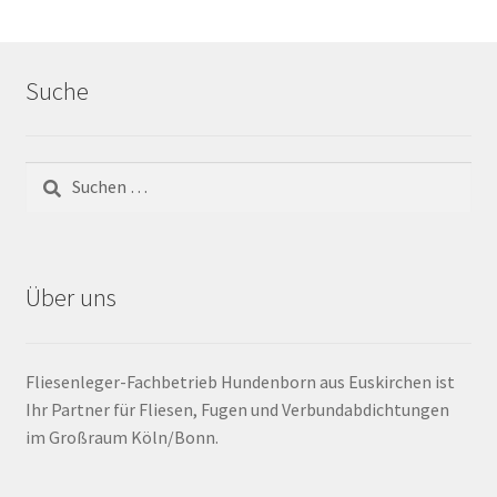
Barrierefrei
Suche
Bewegungsfugen / Dehnungsfuge
Bodenheizung / Flächenheizung
Bordüre
Brandfarbe
Über uns
Calciumsulfatestrich / Fließestrich
Fliesenleger-Fachbetrieb Hundenborn aus Euskirchen ist
CM Messung
Ihr Partner für Fliesen, Fugen und Verbundabdichtungen
im Großraum Köln/Bonn.
Craquelé