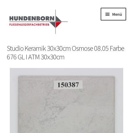
Menü
Start
Studio Keramik 30x30cm Osmose 08.05 Farbe
676 GL I ATM 30x30cm
Alte Fliesen, Vintage Fliesen, Reservefliesen,
Austauschfliesen, Retrofliesen, Historische Fliesen Ankauf
und Verkauf
Anfrage senden
Fliesenkatalog
fundatek – Datenschutzhinweise