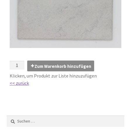
Impressum
Kontakt
Lexikon
Abdichtung von Innenräumen – DIN 18534
Abriebgruppe
Zum Warenkorb hinzufügen
Klicken, um Produkt zur Liste hinzuzufügen
Abschlussprofile
<< zurück
Ardex
Ausblühungen / Verfärbungen
Ausgleichsmassen / Spachtelmassen