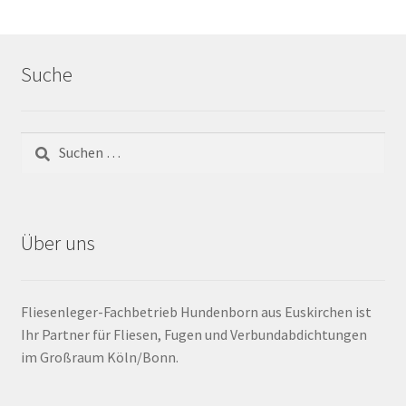
Barrierefrei
Suche
Bewegungsfugen / Dehnungsfuge
Bodenheizung / Flächenheizung
Bordüre
Brandfarbe
Über uns
Calciumsulfatestrich / Fließestrich
Fliesenleger-Fachbetrieb Hundenborn aus Euskirchen ist
CM Messung
Ihr Partner für Fliesen, Fugen und Verbundabdichtungen
im Großraum Köln/Bonn.
Craquelé