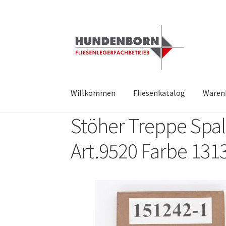
Willkommen
Fliesenkatalog
Waren
Stöher Treppe Spal
Start
Alte Fliesen, Vintage Fliesen, Reservefl
Art.9520 Farbe 131
fundatek – Datenschutzhinweise
Impressum