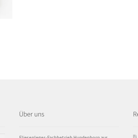
Über uns
R
Fliesenleger-Fachbetrieb Hundenborn aus