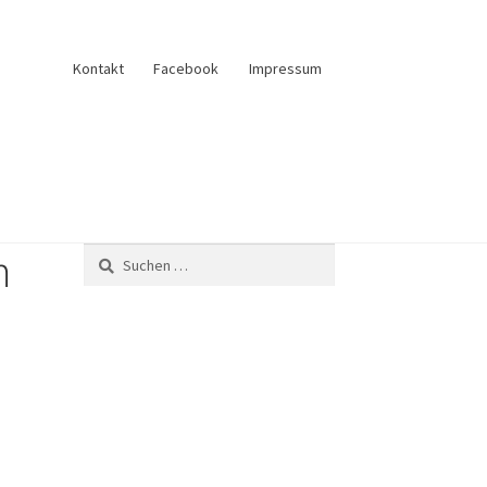
Kontakt
Facebook
Impressum
m
und Verkauf
Anfrage senden
Fliesenkatalog