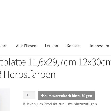
korb
Alte Fliesen
Lexikon
Kontakt
Impressum
tplatte 11,6x29,7cm 12x30c
iesen, Austauschfliesen, Retrofliesen, Historische Fliesen Ankauf 
3 Herbstfarben
Kontakt
Lexikon
Vielen Dank für Ihre Anfrage
Warenkorb
Zum Warenkorb hinzufügen
Klicken, um Produkt zur Liste hinzuzufügen