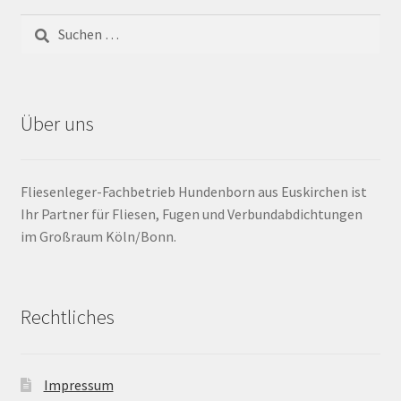
Barrierefrei
Bewegungsfugen / Dehnungsfuge
Über uns
Bodenheizung / Flächenheizung
Bordüre
Fliesenleger-Fachbetrieb Hundenborn aus Euskirchen ist
Ihr Partner für Fliesen, Fugen und Verbundabdichtungen
Brandfarbe
im Großraum Köln/Bonn.
Calciumsulfatestrich / Fließestrich
Rechtliches
CM Messung
Craquelé
Impressum