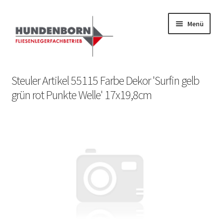
Menü
Start
Steuler Artikel 55115 Farbe Dekor 'Surfin gelb
grün rot Punkte Welle' 17x19,8cm
Alte Fliesen, Vintage Fliesen, Reservefliesen,
Austauschfliesen, Retrofliesen, Historische Fliesen Ankauf
und Verkauf
Anfrage senden
Fliesenkatalog
fundatek – Datenschutzhinweise