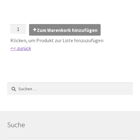
Impressum
Kontakt
Zum Warenkorb hinzufügen
Lexikon
Klicken, um Produkt zur Liste hinzuzufügen
<< zurück
Abdichtung von Innenräumen – DIN 18534
Abriebgruppe
Abschlussprofile
Ardex
Ausblühungen / Verfärbungen
Suche
Ausgleichsmassen / Spachtelmassen