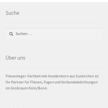
Barrierefrei
Suche
Bewegungsfugen / Dehnungsfuge
Bodenheizung / Flächenheizung
Bordüre
Über uns
Brandfarbe
Calciumsulfatestrich / Fließestrich
Fliesenleger-Fachbetrieb Hundenborn aus Euskirchen ist
Ihr Partner für Fliesen, Fugen und Verbundabdichtungen
CM Messung
im Großraum Köln/Bonn.
Craquelé