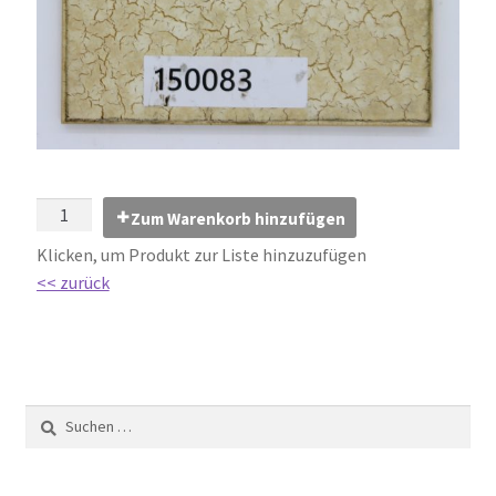
Impressum
Kontakt
Lexikon
Abdichtung von Innenräumen – DIN 18534
Zum Warenkorb hinzufügen
Abriebgruppe
Klicken, um Produkt zur Liste hinzuzufügen
<< zurück
Abschlussprofile
Ardex
Ausblühungen / Verfärbungen
Ausgleichsmassen / Spachtelmassen