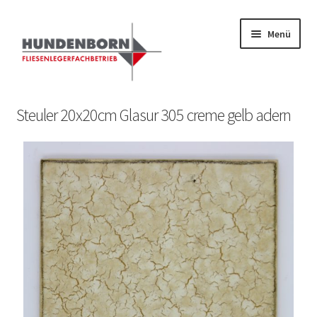
Menü
Start
Steuler 20x20cm Glasur 305 creme gelb adern
Alte Fliesen, Vintage Fliesen, Reservefliesen,
Austauschfliesen, Retrofliesen, Historische Fliesen Ankauf
und Verkauf
Anfrage senden
Fliesenkatalog
fundatek – Datenschutzhinweise