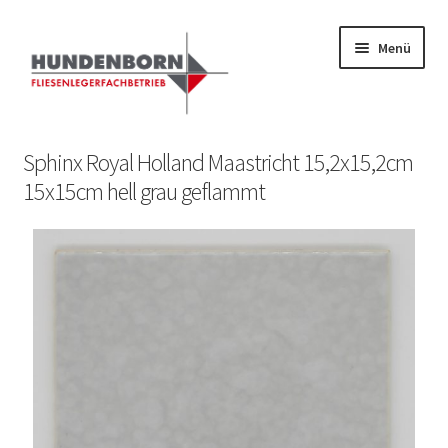
Menü
Start
Sphinx Royal Holland Maastricht 15,2x15,2cm
15x15cm hell grau geflammt
Alte Fliesen, Vintage Fliesen, Reservefliesen,
Austauschfliesen, Retrofliesen, Historische Fliesen Ankauf
und Verkauf
Anfrage senden
Fliesenkatalog
fundatek – Datenschutzhinweise