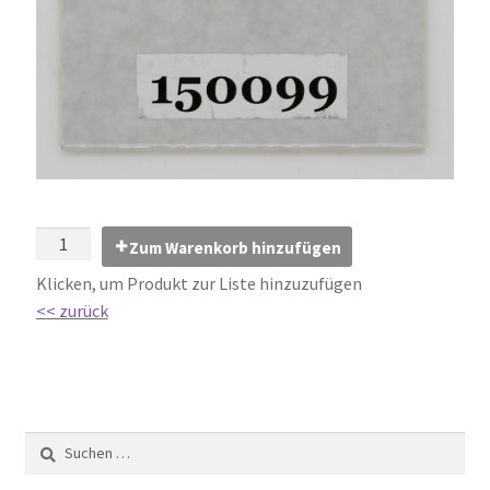
Impressum
Kontakt
Lexikon
Abdichtung von Innenräumen – DIN 18534
Abriebgruppe
Zum Warenkorb hinzufügen
Klicken, um Produkt zur Liste hinzuzufügen
Abschlussprofile
<< zurück
Ardex
Ausblühungen / Verfärbungen
Ausgleichsmassen / Spachtelmassen