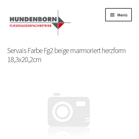
Menü
Start
Servais Farbe Fg2 beige marmoriert herzform
18,3x20,2cm
Alte Fliesen, Vintage Fliesen, Reservefliesen,
Austauschfliesen, Retrofliesen, Historische Fliesen Ankauf
und Verkauf
Anfrage senden
Fliesenkatalog
fundatek – Datenschutzhinweise