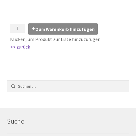
Impressum
Kontakt
Zum Warenkorb hinzufügen
Lexikon
Klicken, um Produkt zur Liste hinzuzufügen
<< zurück
Abdichtung von Innenräumen – DIN 18534
Abriebgruppe
Abschlussprofile
Ardex
Ausblühungen / Verfärbungen
Suche
Ausgleichsmassen / Spachtelmassen