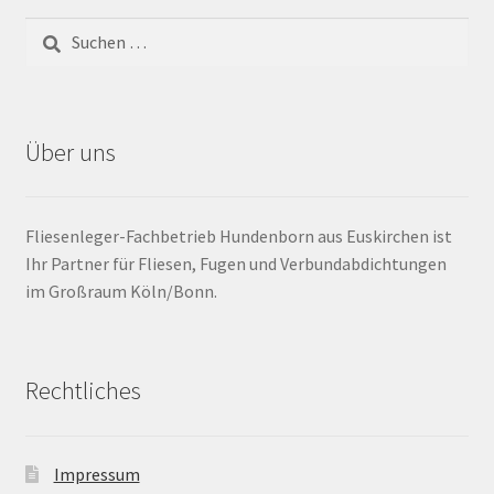
Barrierefrei
Bewegungsfugen / Dehnungsfuge
Über uns
Bodenheizung / Flächenheizung
Bordüre
Fliesenleger-Fachbetrieb Hundenborn aus Euskirchen ist
Ihr Partner für Fliesen, Fugen und Verbundabdichtungen
Brandfarbe
im Großraum Köln/Bonn.
Calciumsulfatestrich / Fließestrich
Rechtliches
CM Messung
Craquelé
Impressum