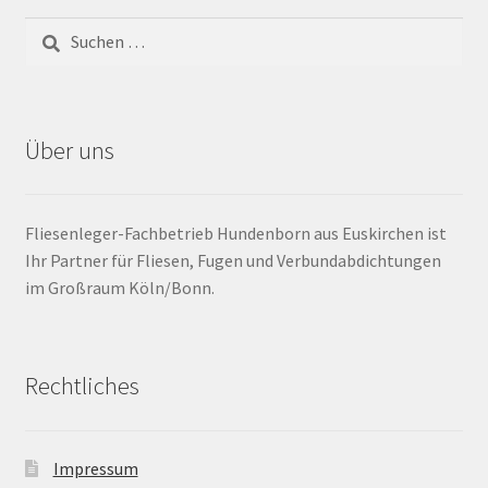
Barrierefrei
Bewegungsfugen / Dehnungsfuge
Über uns
Bodenheizung / Flächenheizung
Bordüre
Fliesenleger-Fachbetrieb Hundenborn aus Euskirchen ist
Ihr Partner für Fliesen, Fugen und Verbundabdichtungen
Brandfarbe
im Großraum Köln/Bonn.
Calciumsulfatestrich / Fließestrich
Rechtliches
CM Messung
Craquelé
Impressum