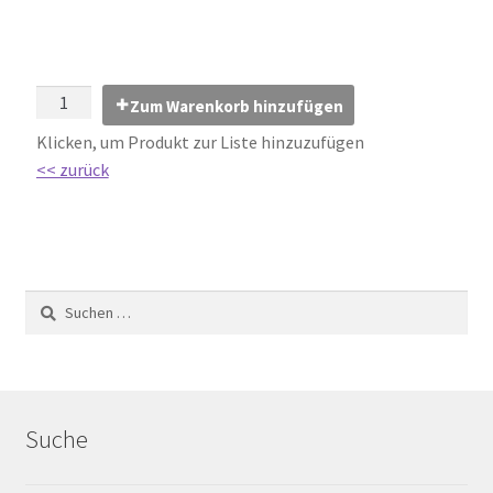
Impressum
Kontakt
Zum Warenkorb hinzufügen
Lexikon
Klicken, um Produkt zur Liste hinzuzufügen
<< zurück
Abdichtung von Innenräumen – DIN 18534
Abriebgruppe
Abschlussprofile
Ardex
Ausblühungen / Verfärbungen
Suche
Ausgleichsmassen / Spachtelmassen