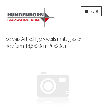
Menü
Start
Servais Artikel Fg36 weiß matt glasiert-
herzform 18,5x20cm 20x20cm
Alte Fliesen, Vintage Fliesen, Reservefliesen,
Austauschfliesen, Retrofliesen, Historische Fliesen Ankauf
und Verkauf
Anfrage senden
Fliesenkatalog
fundatek – Datenschutzhinweise