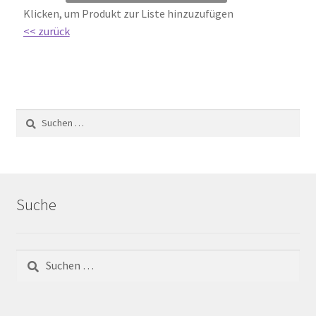
Impressum
Klicken, um Produkt zur Liste hinzuzufügen
<< zurück
Kontakt
Lexikon
Abdichtung von Innenräumen – DIN 18534
Abriebgruppe
Abschlussprofile
Suche
Ardex
Ausblühungen / Verfärbungen
Ausgleichsmassen / Spachtelmassen