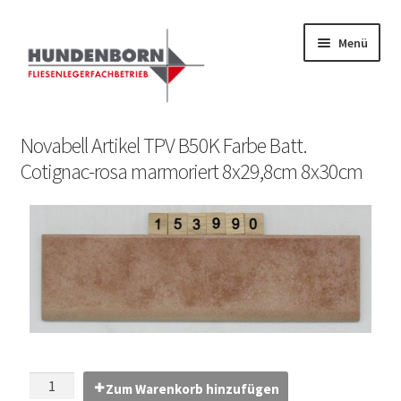
Menü
Start
Novabell Artikel TPV B50K Farbe Batt.
Cotignac-rosa marmoriert 8x29,8cm 8x30cm
Alte Fliesen, Vintage Fliesen, Reservefliesen,
Austauschfliesen, Retrofliesen, Historische Fliesen Ankauf
und Verkauf
Anfrage senden
Fliesenkatalog
fundatek – Datenschutzhinweise
Zum Warenkorb hinzufügen