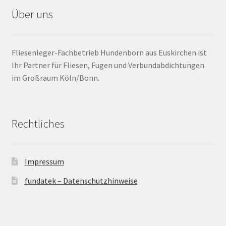
Über uns
Barrierefrei
Bewegungsfugen / Dehnungsfuge
Fliesenleger-Fachbetrieb Hundenborn aus Euskirchen ist
Ihr Partner für Fliesen, Fugen und Verbundabdichtungen
Bodenheizung / Flächenheizung
im Großraum Köln/Bonn.
Bordüre
Rechtliches
Brandfarbe
Calciumsulfatestrich / Fließestrich
Impressum
fundatek – Datenschutzhinweise
CM Messung
Craquelé