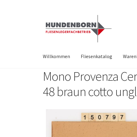
Willkommen
Fliesenkatalog
Waren
Mono Provenza Ce
Start
Alte Fliesen, Vintage Fliesen, Reservefl
48 braun cotto ungl
fundatek – Datenschutzhinweise
Impressum