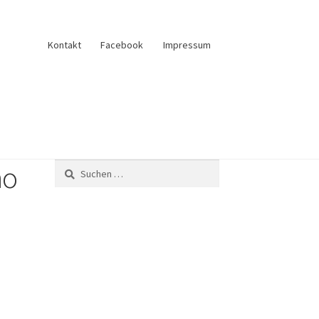
Kontakt
Facebook
Impressum
no
und Verkauf
Anfrage senden
Fliesenkatalog