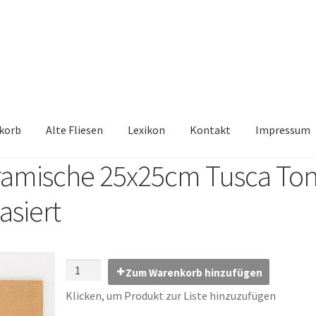
korb
Alte Fliesen
Lexikon
Kontakt
Impressum
ramische 25x25cm Tusca To
iesen, Austauschfliesen, Retrofliesen, Historische Fliesen Ankauf 
asiert
Kontakt
Lexikon
Vielen Dank für Ihre Anfrage
Warenkorb
Zum Warenkorb hinzufügen
Klicken, um Produkt zur Liste hinzuzufügen