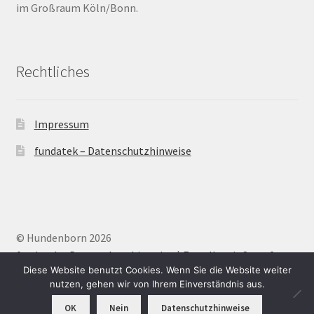
im Großraum Köln/Bonn.
Barrierefrei
Bewegungsfugen / Dehnungsfuge
Rechtliches
Bodenheizung / Flächenheizung
Impressum
Bordüre
fundatek – Datenschutzhinweise
Brandfarbe
Calciumsulfatestrich / Fließestrich
© Hundenborn 2026
CM Messung
fundatek – Datenschutzhinweise
Erstellt mit Storefront
.
Diese Website benutzt Cookies. Wenn Sie die Website weiter
nutzen, gehen wir von Ihrem Einverständnis aus.
Craquelé
OK
Nein
Datenschutzhinweise