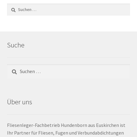
Impressum
Kontakt
Lexikon
Suche
Abdichtung von Innenräumen – DIN 18534
Abriebgruppe
Abschlussprofile
Über uns
Ardex
Ausblühungen / Verfärbungen
Fliesenleger-Fachbetrieb Hundenborn aus Euskirchen ist
Ihr Partner für Fliesen, Fugen und Verbundabdichtungen
Ausgleichsmassen / Spachtelmassen