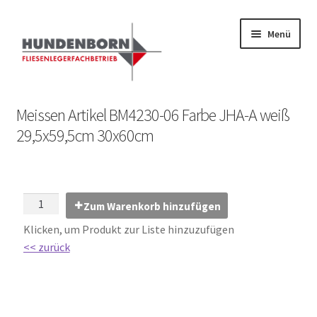
Menü
Start
Meissen Artikel BM4230-06 Farbe JHA-A weiß
29,5x59,5cm 30x60cm
Alte Fliesen, Vintage Fliesen, Reservefliesen,
Austauschfliesen, Retrofliesen, Historische Fliesen Ankauf
und Verkauf
Zum Warenkorb hinzufügen
Anfrage senden
Klicken, um Produkt zur Liste hinzuzufügen
<< zurück
Fliesenkatalog
fundatek – Datenschutzhinweise