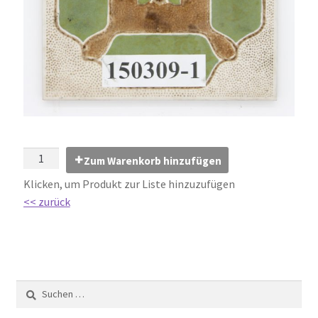
Impressum
Kontakt
Lexikon
Abdichtung von Innenräumen – DIN 18534
Abriebgruppe
Zum Warenkorb hinzufügen
Klicken, um Produkt zur Liste hinzuzufügen
Abschlussprofile
<< zurück
Ardex
Ausblühungen / Verfärbungen
Ausgleichsmassen / Spachtelmassen