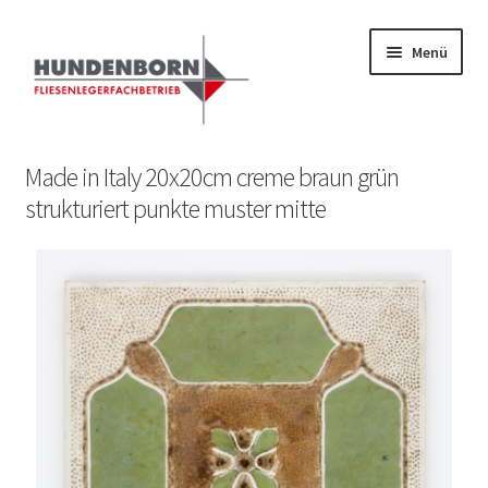
Menü
Start
Made in Italy 20x20cm creme braun grün
strukturiert punkte muster mitte
Alte Fliesen, Vintage Fliesen, Reservefliesen,
Austauschfliesen, Retrofliesen, Historische Fliesen Ankauf
und Verkauf
Anfrage senden
Fliesenkatalog
fundatek – Datenschutzhinweise