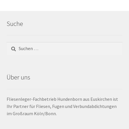
Barrierefrei
Suche
Bewegungsfugen / Dehnungsfuge
Bodenheizung / Flächenheizung
Bordüre
Brandfarbe
Über uns
Calciumsulfatestrich / Fließestrich
Fliesenleger-Fachbetrieb Hundenborn aus Euskirchen ist
CM Messung
Ihr Partner für Fliesen, Fugen und Verbundabdichtungen
im Großraum Köln/Bonn.
Craquelé