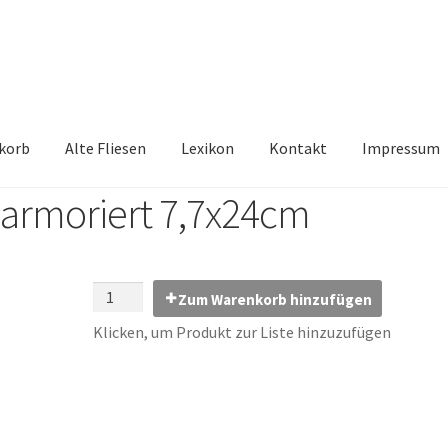
korb
Alte Fliesen
Lexikon
Kontakt
Impressum
marmoriert 7,7x24cm
iesen, Austauschfliesen, Retrofliesen, Historische Fliesen Ankauf 
Kontakt
Lexikon
Vielen Dank für Ihre Anfrage
Warenkorb
Zum Warenkorb hinzufügen
Klicken, um Produkt zur Liste hinzuzufügen