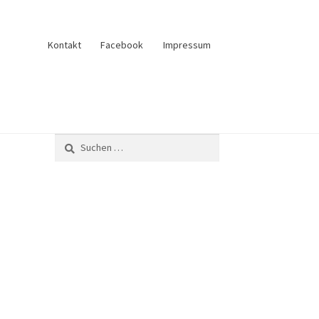
Kontakt
Facebook
Impressum
und Verkauf
Anfrage senden
Fliesenkatalog