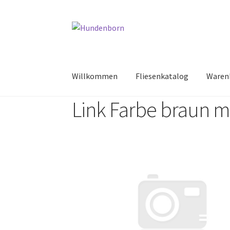
Willkommen
Fliesenkatalog
Waren
Link Farbe braun 
Start
Alte Fliesen, Vintage Fliesen, Reservefl
fundatek – Datenschutzhinweise
Impressum