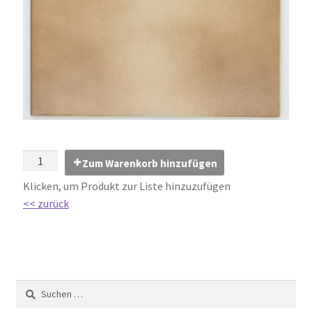
Impressum
Kontakt
Lexikon
Abdichtung von Innenräumen – DIN 18534
Abriebgruppe
Zum Warenkorb hinzufügen
Klicken, um Produkt zur Liste hinzuzufügen
Abschlussprofile
<< zurück
Ardex
Ausblühungen / Verfärbungen
Ausgleichsmassen / Spachtelmassen