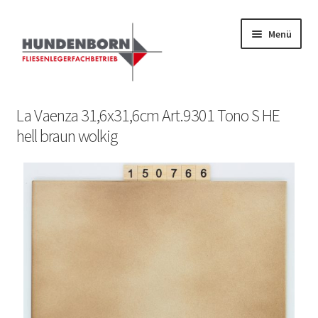
Menü
Start
La Vaenza 31,6x31,6cm Art.9301 Tono S HE
hell braun wolkig
Alte Fliesen, Vintage Fliesen, Reservefliesen,
Austauschfliesen, Retrofliesen, Historische Fliesen Ankauf
und Verkauf
Anfrage senden
Fliesenkatalog
fundatek – Datenschutzhinweise