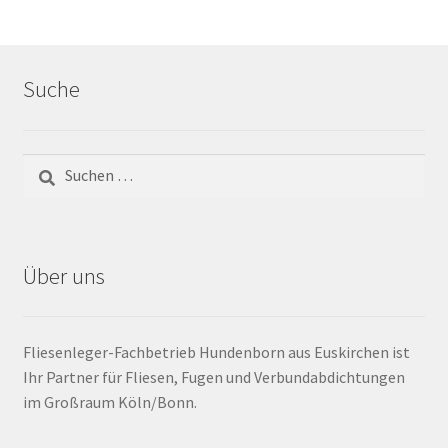
Barrierefrei
Suche
Bewegungsfugen / Dehnungsfuge
Bodenheizung / Flächenheizung
Bordüre
Brandfarbe
Über uns
Calciumsulfatestrich / Fließestrich
Fliesenleger-Fachbetrieb Hundenborn aus Euskirchen ist
CM Messung
Ihr Partner für Fliesen, Fugen und Verbundabdichtungen
im Großraum Köln/Bonn.
Craquelé