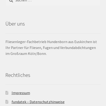
Barrierefrei
Über uns
Bewegungsfugen / Dehnungsfuge
Bodenheizung / Flächenheizung
Fliesenleger-Fachbetrieb Hundenborn aus Euskirchen ist
Ihr Partner für Fliesen, Fugen und Verbundabdichtungen
Bordüre
im Großraum Köln/Bonn.
Brandfarbe
Calciumsulfatestrich / Fließestrich
Rechtliches
CM Messung
Impressum
Craquelé
fundatek – Datenschutzhinweise