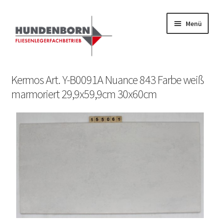
Menü
Start
Kermos Art. Y-B0091A Nuance 843 Farbe weiß
marmoriert 29,9x59,9cm 30x60cm
Alte Fliesen, Vintage Fliesen, Reservefliesen,
Austauschfliesen, Retrofliesen, Historische Fliesen Ankauf
und Verkauf
Anfrage senden
Fliesenkatalog
fundatek – Datenschutzhinweise