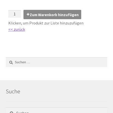
Impressum
Zum Warenkorb hinzufügen
Kontakt
Klicken, um Produkt zur Liste hinzuzufügen
<< zurück
Lexikon
Abdichtung von Innenräumen – DIN 18534
Abriebgruppe
Abschlussprofile
Ardex
Suche
Ausblühungen / Verfärbungen
Ausgleichsmassen / Spachtelmassen