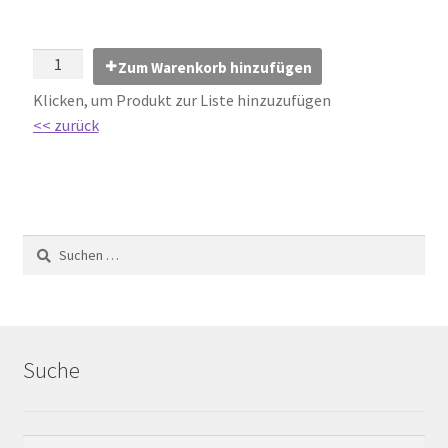
Impressum
Kontakt
Zum Warenkorb hinzufügen
Klicken, um Produkt zur Liste hinzuzufügen
Lexikon
<< zurück
Abdichtung von Innenräumen – DIN 18534
Abriebgruppe
Abschlussprofile
Ardex
Suche
Ausblühungen / Verfärbungen
Ausgleichsmassen / Spachtelmassen