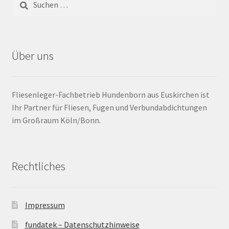
Barrierefrei
Bewegungsfugen / Dehnungsfuge
Über uns
Bodenheizung / Flächenheizung
Fliesenleger-Fachbetrieb Hundenborn aus Euskirchen ist
Bordüre
Ihr Partner für Fliesen, Fugen und Verbundabdichtungen
im Großraum Köln/Bonn.
Brandfarbe
Calciumsulfatestrich / Fließestrich
Rechtliches
CM Messung
Impressum
Craquelé
fundatek – Datenschutzhinweise