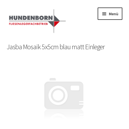
Menü
Start
Jasba Mosaik 5x5cm blau matt Einleger
Alte Fliesen, Vintage Fliesen, Reservefliesen,
Austauschfliesen, Retrofliesen, Historische Fliesen Ankauf
und Verkauf
Anfrage senden
Fliesenkatalog
fundatek – Datenschutzhinweise