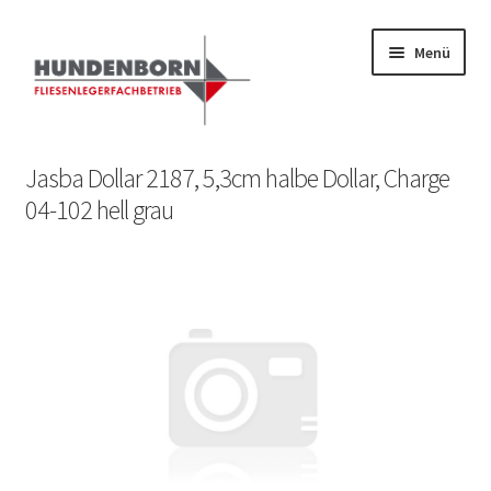
Menü
Start
Jasba Dollar 2187, 5,3cm halbe Dollar, Charge
04-102 hell grau
Alte Fliesen, Vintage Fliesen, Reservefliesen,
Austauschfliesen, Retrofliesen, Historische Fliesen Ankauf
und Verkauf
Anfrage senden
Fliesenkatalog
fundatek – Datenschutzhinweise