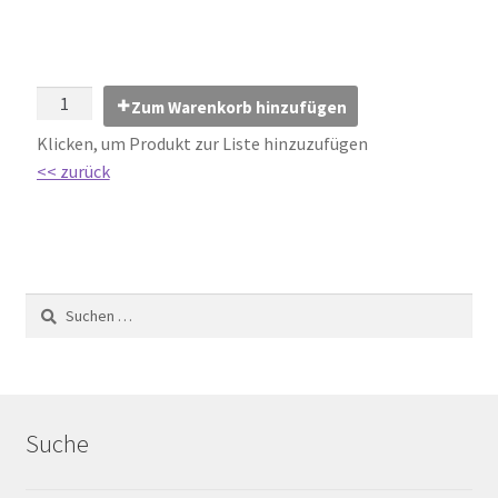
Impressum
Kontakt
Zum Warenkorb hinzufügen
Lexikon
Klicken, um Produkt zur Liste hinzuzufügen
<< zurück
Abdichtung von Innenräumen – DIN 18534
Abriebgruppe
Abschlussprofile
Ardex
Ausblühungen / Verfärbungen
Suche
Ausgleichsmassen / Spachtelmassen