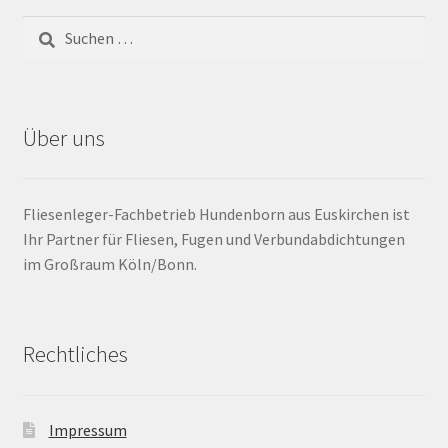
Barrierefrei
Bewegungsfugen / Dehnungsfuge
Über uns
Bodenheizung / Flächenheizung
Bordüre
Fliesenleger-Fachbetrieb Hundenborn aus Euskirchen ist
Ihr Partner für Fliesen, Fugen und Verbundabdichtungen
Brandfarbe
im Großraum Köln/Bonn.
Calciumsulfatestrich / Fließestrich
Rechtliches
CM Messung
Craquelé
Impressum