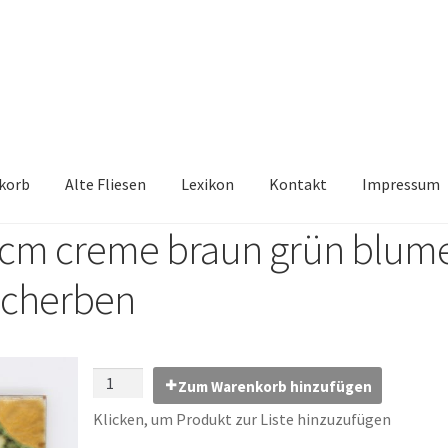
korb
Alte Fliesen
Lexikon
Kontakt
Impressum
20cm creme braun grün blum
iesen, Austauschfliesen, Retrofliesen, Historische Fliesen Ankauf 
 scherben
Kontakt
Lexikon
Vielen Dank für Ihre Anfrage
Warenkorb
Zum Warenkorb hinzufügen
Klicken, um Produkt zur Liste hinzuzufügen