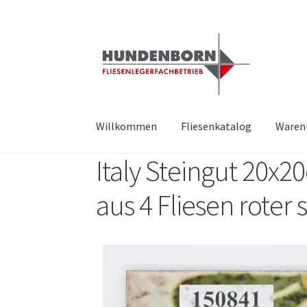
Willkommen
Fliesenkatalog
Waren
Italy Steingut 20x
Start
Alte Fliesen, Vintage Fliesen, Reservefl
aus 4 Fliesen roter
fundatek – Datenschutzhinweise
Impressum