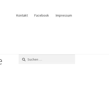
Kontakt
Facebook
Impressum
e
und Verkauf
Anfrage senden
Fliesenkatalog