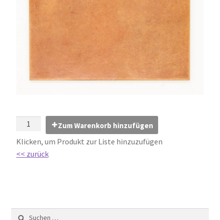
Impressum
Kontakt
Lexikon
Abdichtung von Innenräumen – DIN 18534
Abriebgruppe
Zum Warenkorb hinzufügen
Abschlussprofile
Klicken, um Produkt zur Liste hinzuzufügen
<< zurück
Ardex
Ausblühungen / Verfärbungen
Ausgleichsmassen / Spachtelmassen