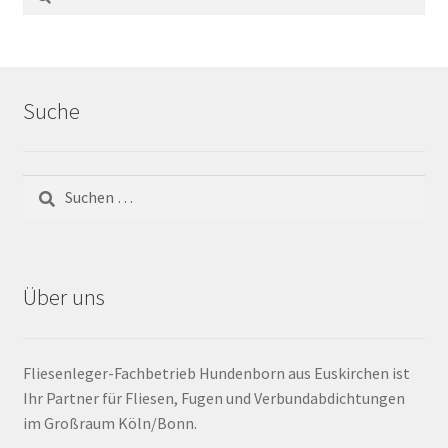
Barrierefrei
Bewegungsfugen / Dehnungsfuge
Suche
Bodenheizung / Flächenheizung
Bordüre
Brandfarbe
Über uns
Calciumsulfatestrich / Fließestrich
CM Messung
Fliesenleger-Fachbetrieb Hundenborn aus Euskirchen ist
Ihr Partner für Fliesen, Fugen und Verbundabdichtungen
Craquelé
im Großraum Köln/Bonn.