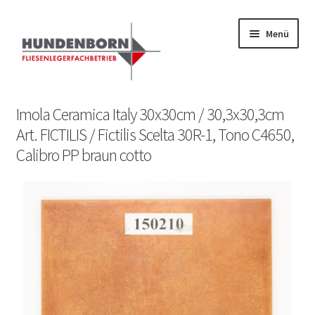
Menü
Start
Imola Ceramica Italy 30x30cm / 30,3x30,3cm
Art. FICTILIS / Fictilis Scelta 30R-1, Tono C4650,
Alte Fliesen, Vintage Fliesen, Reservefliesen,
Calibro PP braun cotto
Austauschfliesen, Retrofliesen, Historische Fliesen Ankauf
und Verkauf
Anfrage senden
Fliesenkatalog
fundatek – Datenschutzhinweise