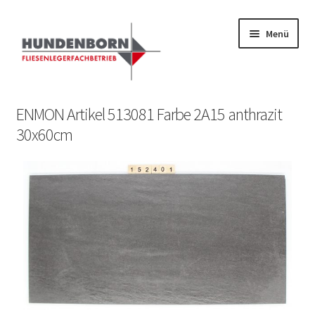
Menü
Start
ENMON Artikel 513081 Farbe 2A15 anthrazit
30x60cm
Alte Fliesen, Vintage Fliesen, Reservefliesen,
Austauschfliesen, Retrofliesen, Historische Fliesen Ankauf
und Verkauf
Anfrage senden
Fliesenkatalog
fundatek – Datenschutzhinweise