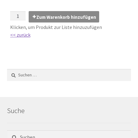
Impressum
Zum Warenkorb hinzufügen
Kontakt
Klicken, um Produkt zur Liste hinzuzufügen
<< zurück
Lexikon
Abdichtung von Innenräumen – DIN 18534
Abriebgruppe
Abschlussprofile
Ardex
Suche
Ausblühungen / Verfärbungen
Ausgleichsmassen / Spachtelmassen