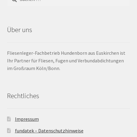
Barrierefrei
Über uns
Bewegungsfugen / Dehnungsfuge
Bodenheizung / Flächenheizung
Fliesenleger-Fachbetrieb Hundenborn aus Euskirchen ist
Ihr Partner für Fliesen, Fugen und Verbundabdichtungen
Bordüre
im Großraum Köln/Bonn.
Brandfarbe
Calciumsulfatestrich / Fließestrich
Rechtliches
CM Messung
Impressum
Craquelé
fundatek – Datenschutzhinweise