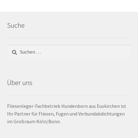
Barrierefrei
Suche
Bewegungsfugen / Dehnungsfuge
Bodenheizung / Flächenheizung
Bordüre
Brandfarbe
Über uns
Calciumsulfatestrich / Fließestrich
Fliesenleger-Fachbetrieb Hundenborn aus Euskirchen ist
CM Messung
Ihr Partner für Fliesen, Fugen und Verbundabdichtungen
im Großraum Köln/Bonn.
Craquelé