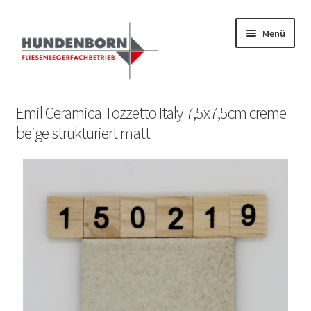
Menü
Start
Emil Ceramica Tozzetto Italy 7,5x7,5cm creme
beige strukturiert matt
Alte Fliesen, Vintage Fliesen, Reservefliesen,
Austauschfliesen, Retrofliesen, Historische Fliesen Ankauf
und Verkauf
Anfrage senden
Fliesenkatalog
fundatek – Datenschutzhinweise