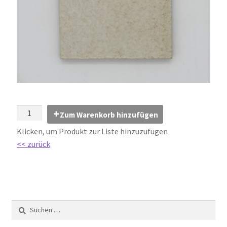
Impressum
Kontakt
Lexikon
Abdichtung von Innenräumen – DIN 18534
Abriebgruppe
Zum Warenkorb hinzufügen
Klicken, um Produkt zur Liste hinzuzufügen
Abschlussprofile
<< zurück
Ardex
Ausblühungen / Verfärbungen
Ausgleichsmassen / Spachtelmassen