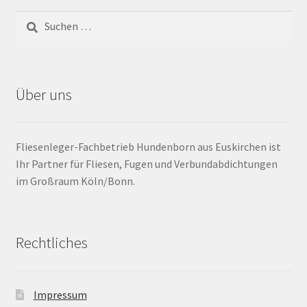
Barrierefrei
Bewegungsfugen / Dehnungsfuge
Über uns
Bodenheizung / Flächenheizung
Bordüre
Fliesenleger-Fachbetrieb Hundenborn aus Euskirchen ist
Ihr Partner für Fliesen, Fugen und Verbundabdichtungen
Brandfarbe
im Großraum Köln/Bonn.
Calciumsulfatestrich / Fließestrich
Rechtliches
CM Messung
Craquelé
Impressum