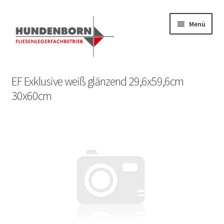
Menü
Start
EF Exklusive weiß glänzend 29,6x59,6cm
30x60cm
Alte Fliesen, Vintage Fliesen, Reservefliesen,
Austauschfliesen, Retrofliesen, Historische Fliesen Ankauf
und Verkauf
Anfrage senden
Fliesenkatalog
fundatek – Datenschutzhinweise