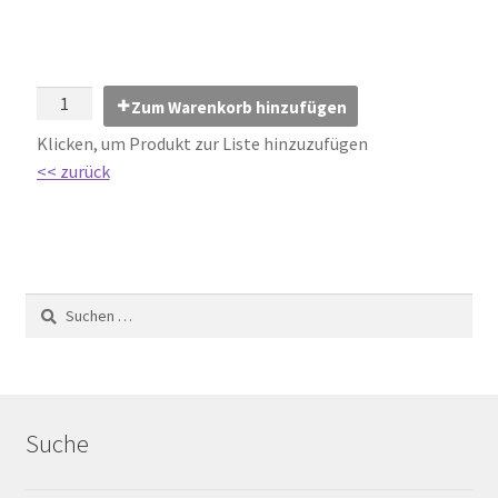
Impressum
Kontakt
Zum Warenkorb hinzufügen
Lexikon
Klicken, um Produkt zur Liste hinzuzufügen
<< zurück
Abdichtung von Innenräumen – DIN 18534
Abriebgruppe
Abschlussprofile
Ardex
Ausblühungen / Verfärbungen
Suche
Ausgleichsmassen / Spachtelmassen