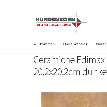
Willkommen
Fliesenkatalog
Waren
Ceramiche Edimax S
Start
Alte Fliesen, Vintage Fliesen, Reservefl
20,2x20,2cm dunke
fundatek – Datenschutzhinweise
Impressum