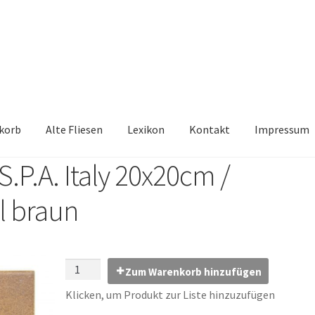
korb
Alte Fliesen
Lexikon
Kontakt
Impressum
.P.A. Italy 20x20cm /
iesen, Austauschfliesen, Retrofliesen, Historische Fliesen Ankauf 
l braun
Kontakt
Lexikon
Vielen Dank für Ihre Anfrage
Warenkorb
Zum Warenkorb hinzufügen
Klicken, um Produkt zur Liste hinzuzufügen