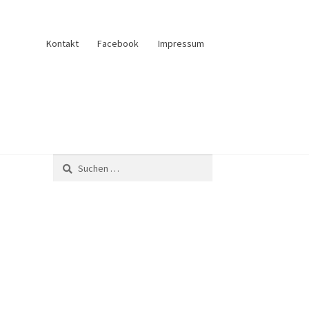
Kontakt
Facebook
Impressum
und Verkauf
Anfrage senden
Fliesenkatalog